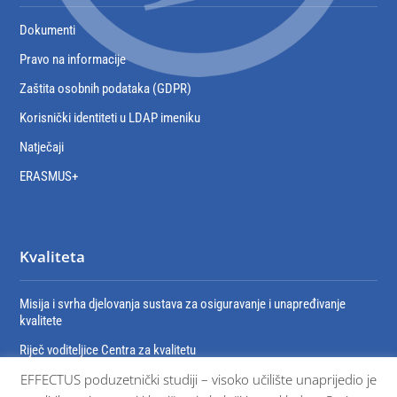
Dokumenti
Pravo na informacije
Zaštita osobnih podataka (GDPR)
Korisnički identiteti u LDAP imeniku
Natječaji
ERASMUS+
Kvaliteta
Misija i svrha djelovanja sustava za osiguravanje i unapređivanje
kvalitete
Riječ voditeljice Centra za kvalitetu
EFFECTUS poduzetnički studiji – visoko učilište unaprijedio je
Organizacija sustava za osiguravanje i unaprjeđivanje kvalitete