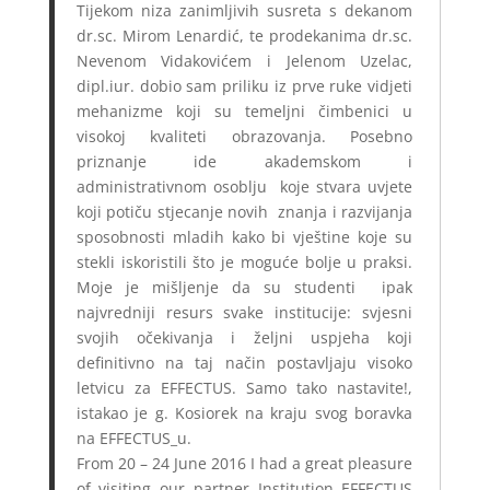
Tijekom niza zanimljivih susreta s dekanom
dr.sc. Mirom Lenardić, te prodekanima dr.sc.
Nevenom Vidakovićem i Jelenom Uzelac,
dipl.iur. dobio sam priliku iz prve ruke vidjeti
mehanizme koji su temeljni čimbenici u
visokoj kvaliteti obrazovanja. Posebno
priznanje ide akademskom i
administrativnom osoblju koje stvara uvjete
koji potiču stjecanje novih znanja i razvijanja
sposobnosti mladih kako bi vještine koje su
stekli iskoristili što je moguće bolje u praksi.
Moje je mišljenje da su studenti ipak
najvredniji resurs svake institucije: svjesni
svojih očekivanja i željni uspjeha koji
definitivno na taj način postavljaju visoko
letvicu za EFFECTUS. Samo tako nastavite!,
istakao je g. Kosiorek na kraju svog boravka
na EFFECTUS_u.
From 20 – 24 June 2016 I had a great pleasure
of visiting our partner Institution EFFECTUS