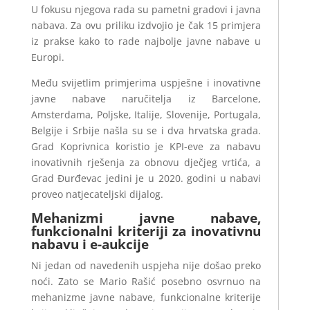
U fokusu njegova rada su pametni gradovi i javna
nabava. Za ovu priliku izdvojio je čak 15 primjera
iz prakse kako to rade najbolje javne nabave u
Europi.
Među svijetlim primjerima uspješne i inovativne
javne nabave naručitelja iz Barcelone,
Amsterdama, Poljske, Italije, Slovenije, Portugala,
Belgije i Srbije našla su se i dva hrvatska grada.
Grad Koprivnica koristio je KPI-eve za nabavu
inovativnih rješenja za obnovu dječjeg vrtića, a
Grad Đurđevac jedini je u 2020. godini u nabavi
proveo natjecateljski dijalog.
Mehanizmi javne nabave,
funkcionalni kriteriji za inovativnu
nabavu i e-aukcije
Ni jedan od navedenih uspjeha nije došao preko
noći. Zato se Mario Rašić posebno osvrnuo na
mehanizme javne nabave, funkcionalne kriterije