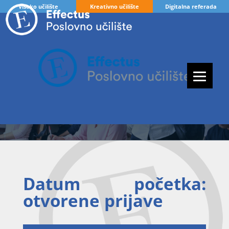
Visoko učilište
Kreativno učilište
Digitalna referada
Datum početka:
otvorene prijave