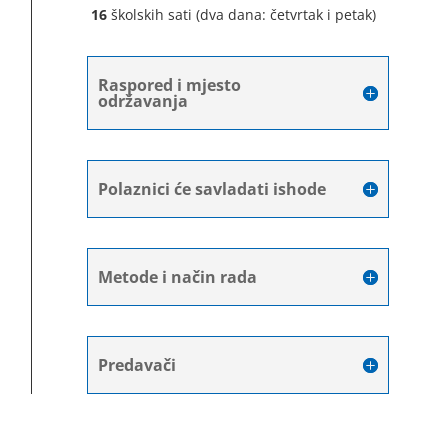
16
školskih sati (dva dana: četvrtak i petak)
Raspored i mjesto
održavanja
Polaznici će savladati ishode
Metode i način rada
Predavači