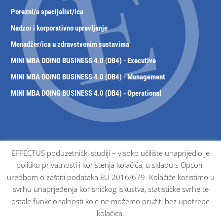
Porezni/a specijalist/ica
Nadzor i korporativno upravljanje
Menadžer/ica u zdravstvenim sustavima
MINI MBA DOING BUSINESS 4.0 (DB4) - Executive
MINI MBA DOING BUSINESS 4.0 (DB4) - Management
MINI MBA DOING BUSINESS 4.0 (DB4) - Operational
Povezane stranice
EFFECTUS poduzetnički studiji – visoko učilište unaprijedio je
politiku privatnosti i korištenja kolačića, u skladu s Općom
EFFECT
US veleučilište
uredbom o zaštiti podataka EU 2016/679. Kolačiće koristimo u
Javorović & Idžojtić – Ovlašteni porezni savjetnici
svrhu unaprjeđenja korisničkog iskustva, statističke svrhe te
ostale funkcionalnosti koje ne možemo pružiti bez upotrebe
kolačića.