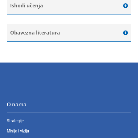
Ishodi učenja
Obavezna literatura
O nama
Strategije
Misija i vizija