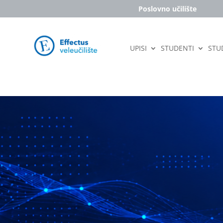
Poslovno učilište
UPISI
STUDENTI
STUD