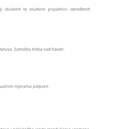
iji studenti te studenti pripadnici određenih
statusa. Zamolba treba sadržavati:
ntualnim mjerama potpore.