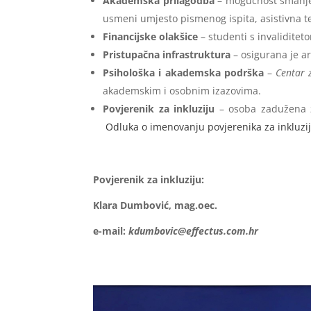
Akademska prilagodba
– mogućnost smanjenj
usmeni umjesto pismenog ispita, asistivna teh
Financijske olakšice
– studenti s invaliditet
Pristupačna infrastruktura
– osigurana je ar
Psihološka i akademska podrška
–
Centar 
akademskim i osobnim izazovima.
Povjerenik za inkluziju
– osoba zadužena z
Odluka o imenovanju povjerenika za inkluzi
Povjerenik za inkluziju:
Klara Dumbović, mag.oec.
e-mail:
kdumbovic@effectus.com.hr