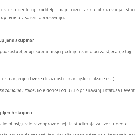
o su studenti čiji roditelji imaju nižu razinu obrazovanja, star
stupljene u visokom obrazovanju.
tupljene skupine?
li podzastupljenoj skupini mogu podnijeti zamolbu za stjecanje tog 
a, smanjenje obveze dolaznosti, financijske olakšice i sl.).
ke zamolbe i žalbe
, koje donosi odluku o priznavanju statusa i eve
upljenih skupina
ako bi osiguralo ravnopravne uvjete studiranja za sve studente: