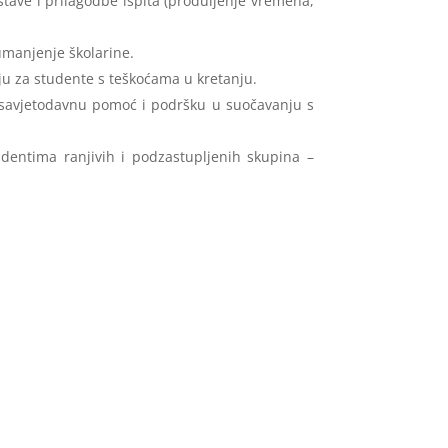
tave i prilagodbe ispita (produljenje vremena,
 umanjenje školarine.
ju za studente s teškoćama u kretanju.
savjetodavnu pomoć i podršku u suočavanju s
entima ranjivih i podzastupljenih skupina –