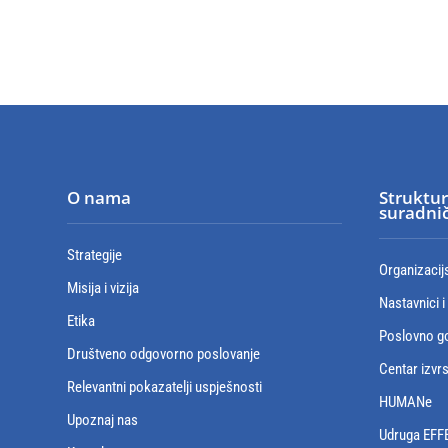
O nama
Struktur
suradnič
Strategije
Organizacij
Misija i vizija
Nastavnici i
Etika
Poslovno go
Društveno odgovorno poslovanje
Centar izvr
Relevantni pokazatelji uspješnosti
HUMANe
Upoznaj nas
Udruga EFF