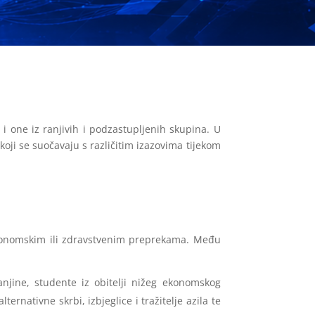
i one iz ranjivih i podzastupljenih skupina. U
ji se suočavaju s različitim izazovima tijekom
ekonomskim ili zdravstvenim preprekama. Među
njine, studente iz obitelji nižeg ekonomskog
ernativne skrbi, izbjeglice i tražitelje azila te