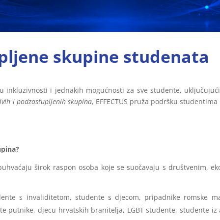
upljene skupine studenata
 inkluzivnosti i jednakih mogućnosti za sve studente, uključujući 
ivih i podzastupljenih skupina
, EFFECTUS pruža podršku studentima ko
upina?
 obuhvaćaju širok raspon osoba koje se suočavaju s društvenim, 
udente s invaliditetom, studente s djecom, pripadnike romske ma
e putnike, djecu hrvatskih branitelja, LGBT studente, studente iz alt