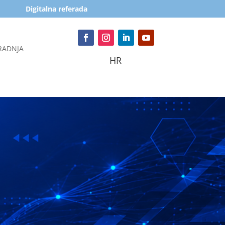
Digitalna referada
RADNJA
HR