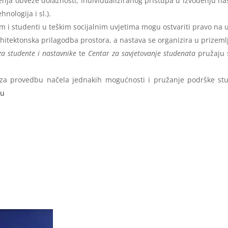
a obveze dolaznosti, individualiziranog pristupa u izvođenju nas
nologija i sl.).
om i studenti u teškim socijalnim uvjetima mogu ostvariti pravo na
hitektonska prilagodba prostora, a nastava se organizira u prizeml
za studente i nastavnike
te
Centar za savjetovanje studenata
pružaju 
a provedbu načela jednakih mogućnosti i pružanje podrške stud
ju