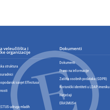
a veleučilišta i
Dokumenti
ke organizacije
Dokumenti
ska struktura
Pravo na informacije
 suradnici
Zaštita osobnih podataka (GDPR)
spodarski savjet Effectusa
Korisnički identiteti u LDAP imeniku
snosti
Natječaji
ERASMUS+
ECTUS-udruga mladih