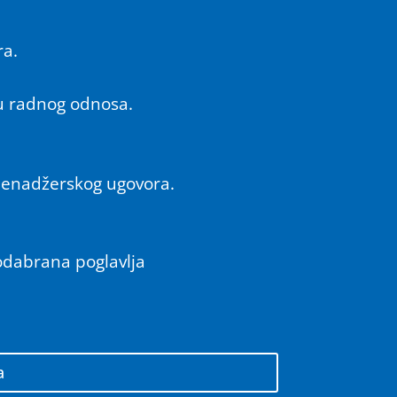
ra.
u radnog odnosa.
 menadžerskog ugovora.
 odabrana poglavlja
a