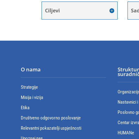
Ciljevi
Sad
O nama
Struktur
suradnič
Strategije
Organizacij
Misija i vizija
Nastavnici i
Etika
Poslovno go
Društveno odgovorno poslovanje
Centar izvr
Relevantni pokazatelji uspješnosti
HUMANe
Upoznaj nas