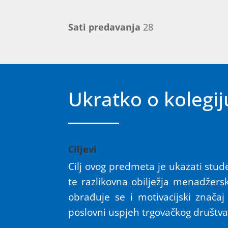
Sati predavanja
28
Ukratko o kolegij
Ciljevi
Cilj ovog predmeta je ukazati stu
te razlikovna obilježja menadžer
obrađuje se i motivacijski znača
poslovni uspjeh trgovačkog društva