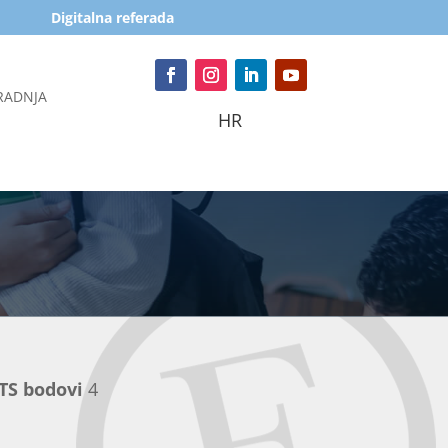
Digitalna referada
RADNJA
HR
TS bodovi
4