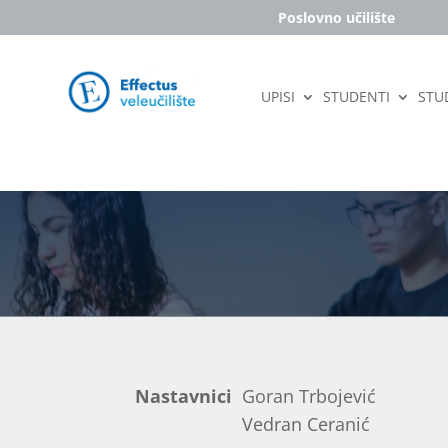
Poslovno učilište
UPISI
STUDENTI
STUD
Nastavnici
Goran Trbojević
Vedran Ceranić