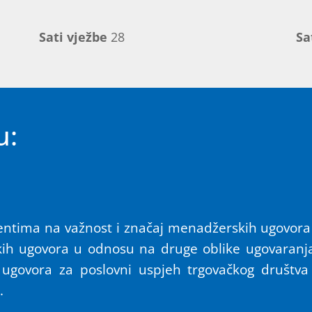
Sati vježbe
28
Sa
u:
dentima na važnost i značaj menadžerskih ugovor
skih ugovora u odnosu na druge oblike ugovaranja
j ugovora za poslovni uspjeh trgovačkog društva
.