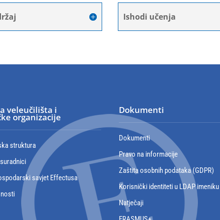
ržaj
Ishodi učenja
a veleučilišta i
Dokumenti
ke organizacije
Dokumenti
ska struktura
Pravo na informacije
 suradnici
Zaštita osobnih podataka (GDPR)
spodarski savjet Effectusa
Korisnički identiteti u LDAP imeniku
snosti
Natječaji
ERASMUS+