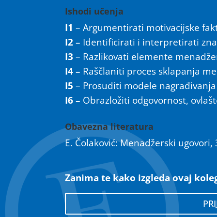
Ishodi učenja
I1
– Argumentirati motivacijske fak
I2
– Identificirati i interpretirati
I3
– Razlikovati elemente menadžer
I4
– Raščlaniti proces sklapanja m
I5
– Prosuditi modele nagrađivanj
I6
– Obrazložiti odgovornost, ovlaš
Obavezna literatura
E. Čolaković: Menadžerski ugovori, 
Zanima te kako izgleda ovaj koleg
PRI