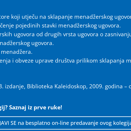
tore koji utječu na sklapanje menadžerskog ugovo
 značenje pojedinih stavki menadžerskog ugovora.
skih ugovora od drugih vrsta ugovora o zasnivanj
enadžerskog ugovora.
a menadžera.
tenja i obveze uprave društva prilikom sklapanja
3. izdanje, Biblioteka Kaleidoskop, 2009. godina –
ij? Saznaj iz prve ruke!
JAVI SE na besplatno on-line predavanje ovog kolegij