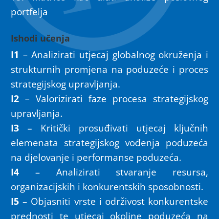
portfelja
Ishodi učenja
I1
– Analizirati utjecaj globalnog okruženja i
strukturnih promjena na poduzeće i proces
strategijskog upravljanja.
I2
– Valorizirati faze procesa strategijskog
upravljanja.
I3
– Kritički prosuđivati utjecaj ključnih
elemenata strategijskog vođenja poduzeća
na djelovanje i performanse poduzeća.
I4
– Analizirati stvaranje resursa,
organizacijskih i konkurentskih sposobnosti.
I5
– Objasniti vrste i održivost konkurentske
prednosti te utjecaj okoline poduzeća na