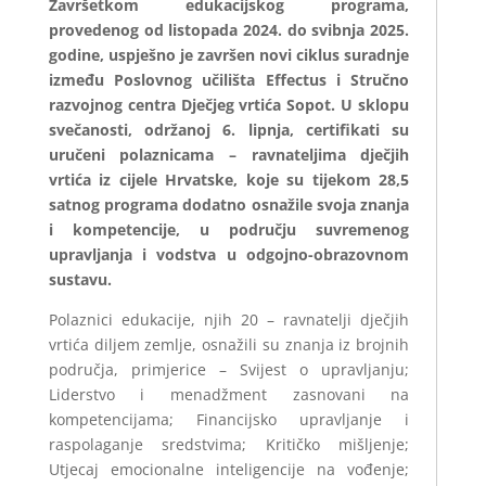
Završetkom edukacijskog programa,
provedenog od listopada 2024. do svibnja 2025.
godine, uspješno je završen novi ciklus suradnje
između Poslovnog učilišta Effectus i Stručno
razvojnog centra Dječjeg vrtića Sopot. U sklopu
svečanosti, održanoj 6. lipnja, certifikati su
uručeni polaznicama – ravnateljima dječjih
vrtića iz cijele Hrvatske, koje su tijekom 28,5
satnog programa dodatno osnažile svoja znanja
i kompetencije, u području suvremenog
upravljanja i vodstva u odgojno-obrazovnom
sustavu.
Polaznici edukacije, njih 20 – ravnatelji dječjih
vrtića diljem zemlje, osnažili su znanja iz brojnih
područja, primjerice – Svijest o upravljanju;
Liderstvo i menadžment zasnovani na
kompetencijama; Financijsko upravljanje i
raspolaganje sredstvima; Kritičko mišljenje;
Utjecaj emocionalne inteligencije na vođenje;