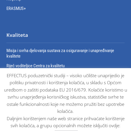
ERASMUS+
Kvaliteta
Misija i svrha djelovanja sustava za osiguravanje i unapređivanje
kvalitete
Riječ voditeljice Centra za kvalitetu
EFFECTUS poduzetnički studiji – visoko učilište unaprijedio je
Organizacija sustava za osiguravanje i unaprjeđivanje kvalitete
politiku privatnosti i korištenja kolačića, u skladu s Općom
Dokumenti sustava osiguravanja kvalitete
uredbom o zaštiti podataka EU 2016/679. Kolačiće koristimo u
Certifikati
svrhu unaprjeđenja korisničkog iskustva, statističke svrhe te
ostale funkcionalnosti koje ne možemo pružiti bez upotrebe
kolačića.
Daljnjim korištenjem naše web stranice prihvaćate korištenje
svih kolačića, a grupu opcionalnih možete isključiti ovdje: