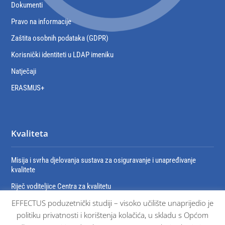
Dokumenti
Pravo na informacije
Zaštita osobnih podataka (GDPR)
Korisnički identiteti u LDAP imeniku
Natječaji
ERASMUS+
Kvaliteta
Misija i svrha djelovanja sustava za osiguravanje i unapređivanje
kvalitete
Riječ voditeljice Centra za kvalitetu
EFFECTUS poduzetnički studiji – visoko učilište unaprijedio je
Organizacija sustava za osiguravanje i unaprjeđivanje kvalitete
politiku privatnosti i korištenja kolačića, u skladu s Općom
Dokumenti sustava osiguravanja kvalitete