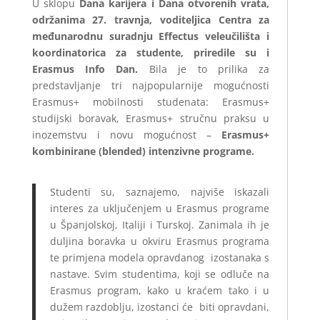
U sklopu
Dana karijera i Dana otvorenih vrata,
održanima 27. travnja, voditeljica Centra za
međunarodnu suradnju Effectus veleučilišta i
koordinatorica za studente, priredile su i
Erasmus Info Dan.
Bila je to prilika za
predstavljanje tri najpopularnije mogućnosti
Erasmus+ mobilnosti studenata: Erasmus+
studijski boravak, Erasmus+ stručnu praksu u
inozemstvu i novu mogućnost –
Erasmus+
kombinirane (blended) intenzivne programe.
Studenti su, saznajemo, najviše iskazali
interes za uključenjem u Erasmus programe
u Španjolskoj, Italiji i Turskoj. Zanimala ih je
duljina boravka u okviru Erasmus programa
te primjena modela opravdanog izostanaka s
nastave. Svim studentima, koji se odluče na
Erasmus program, kako u kraćem tako i u
dužem razdoblju, izostanci će biti opravdani,