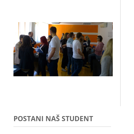
erasmus_stand
P1100585
POSTANI NAŠ STUDENT