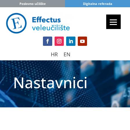
Poslovno učilište
Digitalna referada
HR
EN
Nastavnici