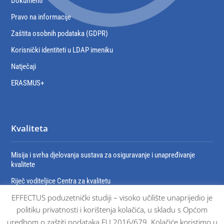
Dokumenti
Pravo na informacije
Zaštita osobnih podataka (GDPR)
Korisnički identiteti u LDAP imeniku
Natječaji
ERASMUS+
Kvaliteta
Misija i svrha djelovanja sustava za osiguravanje i unapređivanje
kvalitete
Riječ voditeljice Centra za kvalitetu
EFFECTUS poduzetnički studiji – visoko učilište unaprijedio je
Organizacija sustava za osiguravanje i unaprjeđivanje kvalitete
politiku privatnosti i korištenja kolačića, u skladu s Općom
Dokumenti sustava osiguravanja kvalitete
uredbom o zaštiti podataka EU 2016/679. Kolačiće koristimo u