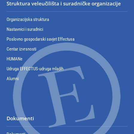
Struktura veleučilišta i suradničke organizacije
Organizacijska struktura
Nastavnici i suradnici
Poslovno gospodarski savjet Effectusa
Centar izvrsnosti
HUMANe
Udruga EFFECTUS-udruga mladih
Alumni
Dokumenti