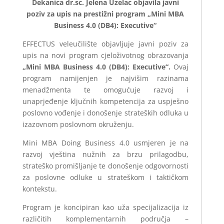
Dekanica dr.sc. Jelena Uzelac objavila javni
poziv za upis na prestižni program „Mini MBA
Business 4.0 (DB4): Executive“
EFFECTUS veleučilište objavljuje javni poziv za
upis na novi program cjeloživotnog obrazovanja
„Mini MBA Business 4.0 (DB4): Executive“.
Ovaj
program namijenjen je najvišim razinama
menadžmenta te omogućuje razvoj i
unaprjeđenje ključnih kompetencija za uspješno
poslovno vođenje i donošenje strateških odluka u
izazovnom poslovnom okruženju.
Mini MBA Doing Business 4.0 usmjeren je na
razvoj vještina nužnih za brzu prilagodbu,
strateško promišljanje te donošenje odgovornosti
za poslovne odluke u strateškom i taktičkom
kontekstu.
Program je koncipiran kao uža specijalizacija iz
različitih komplementarnih područja –