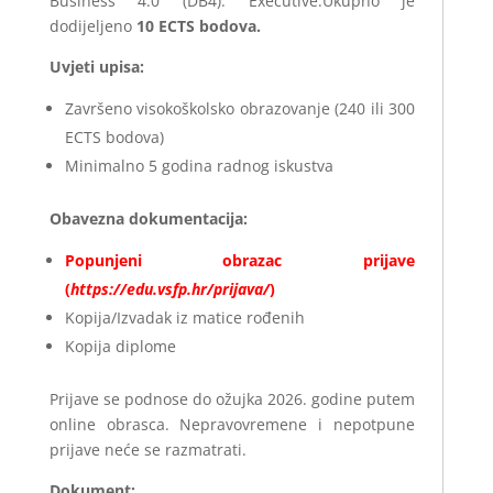
Business 4.0 (DB4): Executive.Ukupno je
dodijeljeno
10 ECTS bodova.
Uvjeti upisa:
Završeno visokoškolsko obrazovanje (240 ili 300
ECTS bodova)
Minimalno 5 godina radnog iskustva
Obavezna dokumentacija:
Popunjeni obrazac prijave
(
https://edu.vsfp.hr/prijava/
)
Kopija/Izvadak iz matice rođenih
Kopija diplome
Prijave se podnose do ožujka 2026. godine putem
online obrasca. Nepravovremene i nepotpune
prijave neće se razmatrati.
Dokument: