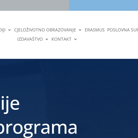
IJI
CJELOŽIVOTNO OBRAZOVANJE
ERASMUS
POSLOVNA SU
IZDAVAŠTVO
KONTAKT
ije
 programa