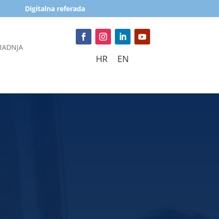
Digitalna referada
RADNJA
HR
EN