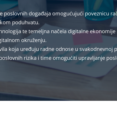
datke poslovnih događaja omogućujući poveznicu r
čkom poduhvatu.
 tehnologija te temeljna načela digitalne ekonomi
italnom okruženju.
avila koja uređuju radne odnose u svakodnevnoj p
 poslovnih rizika i time omogućiti upravljanje po