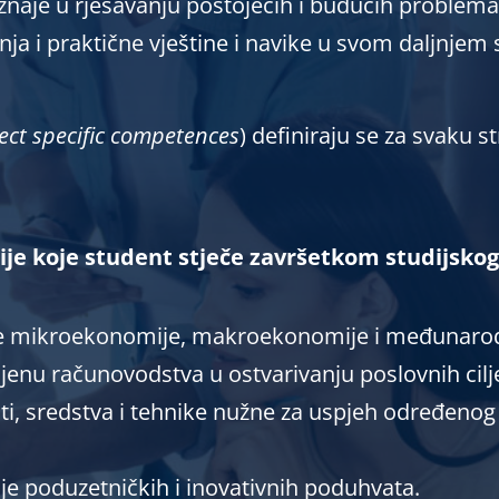
znaje u rješavanju postojećih i budućih problem
nanja i praktične vještine i navike u svom daljn
ect specific competences
) definiraju se za svaku s
ije koje student stječe završetkom studijsk
nike mikroekonomije, makroekonomije i međunaro
rimjenu računovodstva u ostvarivanju poslovnih cil
sti, sredstva i tehnike nužne za uspjeh određenog
e poduzetničkih i inovativnih poduhvata.