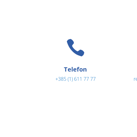

Telefon
+385 (1) 611 77 77
r