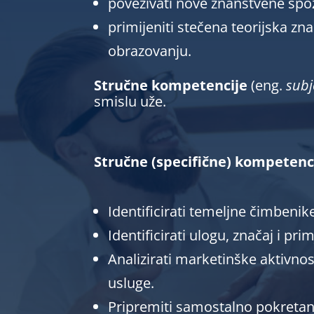
povezivati nove znanstvene spo
primijeniti stečena teorijska z
obrazovanju.
Stručne kompetencije
(eng.
subj
smislu uže.
Stručne (specifične) kompetenc
Identificirati temeljne čimbe
Identificirati ulogu, značaj i p
Analizirati marketinške aktivno
usluge.
Pripremiti samostalno pokretanj