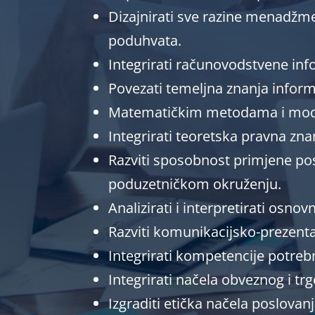
Dizajnirati sve razine menadžme
poduhvata.
Integrirati računovodstvene inf
Povezati temeljna znanja inform
Matematičkim metodama i model
Integrirati teoretska pravna zn
Razviti sposobnost primjene p
poduzetničkom okruženju.
Analizirati i interpretirati osno
Razviti komunikacijsko-prezent
Integrirati kompetencije potre
Integrirati načela obveznog i t
Izgraditi etička načela poslovan