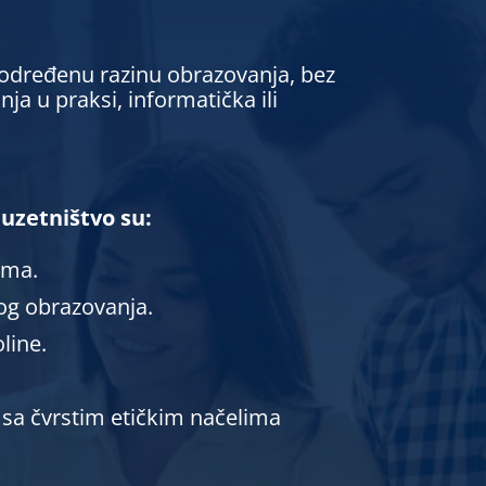
e određenu razinu obrazovanja, bez
ja u praksi, informatička ili
uzetništvo su:
ama.
og obrazovanja.
line.
 sa čvrstim etičkim načelima