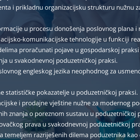
nta i prikladnu organizacijsku strukturu nužnu z
ormacije u procesu donošenja poslovnog plana i r
acijsko-komunikacijske tehnologije u funkciji re
ima proračunati pojave u gospodarskoj praksi
anja u svakodnevnoj poduzetničkoj praksi.
oslovnog engleskog jezika neophodnog za usmeno
vne statističke pokazatelje u poduzetničkoj praksi.
acijske i prodajne vještine nužne za modernog po
bnih znanja o poreznom sustavu u poduzetničkoj p
rgovačkog prava u svakodnevnoj poduzetničkoj pra
ja temeljem razriješenih dilema poduzetnika kao 