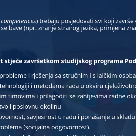
c competences
) trebaju posjedovati svi koji završ
se bave (npr. znanje stranog jezika, primjena znan
t stječe završetkom studijskog programa Pod
, probleme i rješenja sa stručnim i s laičkim osob
tehnologiji i metodama rada u okviru cjeloživotn
im timovima i prilagoditi se zahtjevima radne oko
tvo i poslovnu okolinu
vornost, savjesnost u radu i ponašanje u skladu
roblema (socijalna odgovornost).