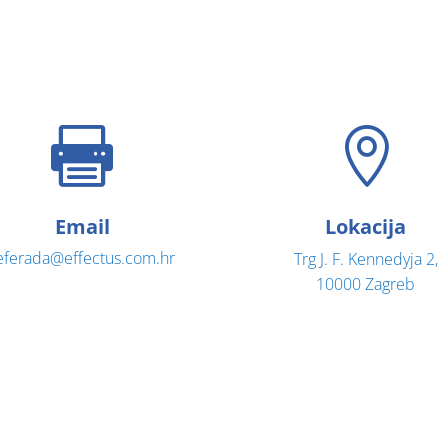


Email
Lokacija
eferada@effectus.com.hr
Trg J. F. Kennedyja 2,
10000 Zagreb