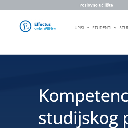
Poslovno učilište
UPISI
STUDENTI
STUD
Kompetenc
studijskog