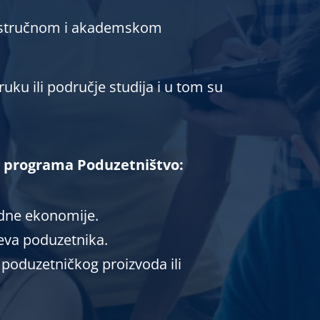
a
jem stručnom i akademskom
truku ili područje studija i u tom su
og programa Poduzetništvo:
dne ekonomije.
jeva poduzetnika.
 poduzetničkog proizvoda ili