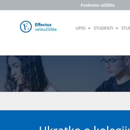
Poslovno učilište
UPISI
STUDENTI
STUD