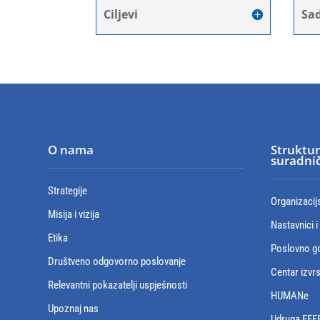
Ciljevi
Sad
O nama
Struktur
suradnič
Strategije
Organizacij
Misija i vizija
Nastavnici i
Etika
Poslovno go
Društveno odgovorno poslovanje
Centar izvr
Relevantni pokazatelji uspješnosti
HUMANe
Upoznaj nas
Udruga EFF