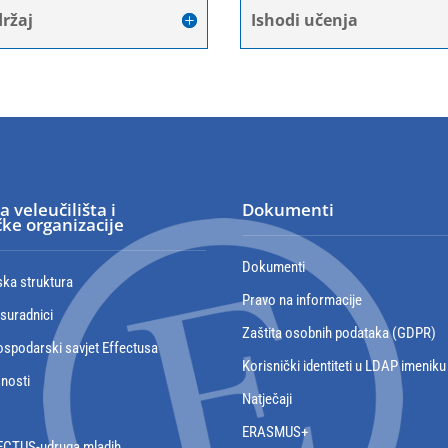
ržaj
Ishodi učenja
a veleučilišta i
Dokumenti
ke organizacije
Dokumenti
ska struktura
Pravo na informacije
 suradnici
Zaštita osobnih podataka (GDPR)
spodarski savjet Effectusa
Korisnički identiteti u LDAP imeniku
snosti
Natječaji
ERASMUS+
ECTUS-udruga mladih