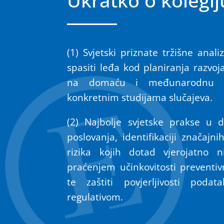
Ukratko o kolegij
(1) Svjetski priznate tržišne anali
spasiti leđa kod planiranja razvo
na domaću i međunarodnu 
konkretnim studijama slučajeva.
(2) Najbolje svjetske prakse u di
poslovanja, identifikaciji značajni
rizika kojih dotad vjerojatno n
praćenjem učinkovitosti preventiv
te zaštiti povjerljivosti poda
regulativom.