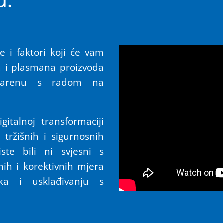
u:
ze i faktori koji će vam
ja i plasmana proizvoda
arenu s radom na
gitalnoj transformaciji
h tržišnih i sigurnosnih
iste bili ni svjesni s
nih i korektivnih mjera
taka i usklađivanju s