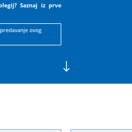
legij? Saznaj iz prve
e predavanje ovog
"