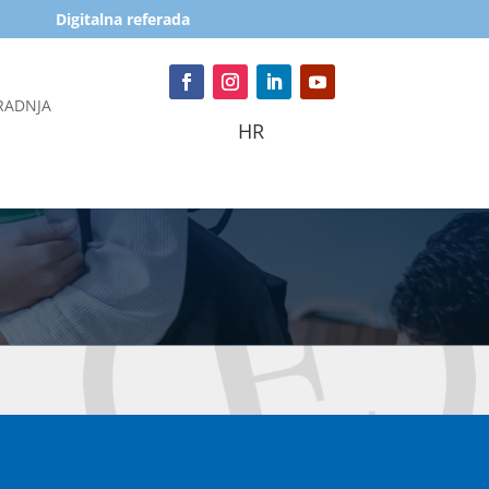
Digitalna referada
RADNJA
HR