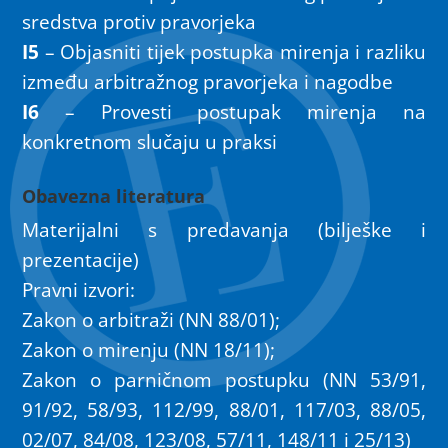
sredstva protiv pravorjeka
I5
– Objasniti tijek postupka mirenja i razliku
između arbitražnog pravorjeka i nagodbe
I6
– Provesti postupak mirenja na
konkretnom slučaju u praksi
Obavezna literatura
Materijalni s predavanja (bilješke i
prezentacije)
Pravni izvori:
Zakon o arbitraži (NN 88/01);
Zakon o mirenju (NN 18/11);
Zakon o parničnom postupku (NN 53/91,
91/92, 58/93, 112/99, 88/01, 117/03, 88/05,
02/07, 84/08, 123/08, 57/11, 148/11 i 25/13)