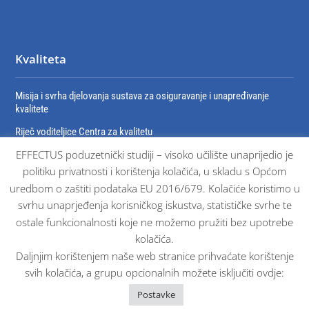
Kvaliteta
Misija i svrha djelovanja sustava za osiguravanje i unapređivanje
kvalitete
Riječ voditeljice Centra za kvalitetu
EFFECTUS poduzetnički studiji – visoko učilište unaprijedio je
Organizacija sustava za osiguravanje i unaprjeđivanje kvalitete
politiku privatnosti i korištenja kolačića, u skladu s Općom
Dokumenti sustava osiguravanja kvalitete
uredbom o zaštiti podataka EU 2016/679. Kolačiće koristimo u
Certifikati
svrhu unaprjeđenja korisničkog iskustva, statističke svrhe te
ostale funkcionalnosti koje ne možemo pružiti bez upotrebe
kolačića.
Daljnjim korištenjem naše web stranice prihvaćate korištenje
svih kolačića, a grupu opcionalnih možete isključiti ovdje:
© Effectus sva prava pridržana 2025. |
Impressum
Postavke