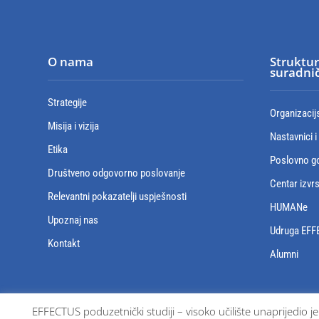
O nama
Struktur
suradnič
Strategije
Organizacij
Misija i vizija
Nastavnici i
Etika
Poslovno go
Društveno odgovorno poslovanje
Centar izvr
Relevantni pokazatelji uspješnosti
HUMANe
Upoznaj nas
Udruga EFF
Kontakt
Alumni
EFFECTUS poduzetnički studiji – visoko učilište unaprijedio j