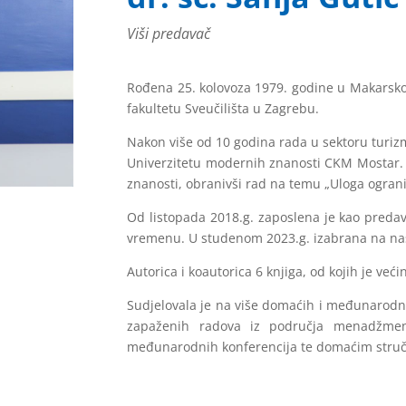
Viši predavač
Rođena 25. kolovoza 1979. godine u Makarsko
fakultetu Sveučilišta u Zagrebu.
Nakon više od 10 godina rada u sektoru turizm
Univerzitetu modernih znanosti CKM Mostar. 
znanosti, obranivši rad na temu „Uloga ograniz
Od listopada 2018.g. zaposlena je kao pred
vremenu. U studenom 2023.g. izabrana na na
Autorica i koautorica 6 knjiga, od kojih je većin
Sudjelovala je na više domaćih i međunarodnih
zapaženih radova iz područja menadžment
međunarodnih konferencija te domaćim struč