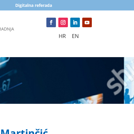
Digitalna referada
RADNJA
HR
EN
 Martinčić