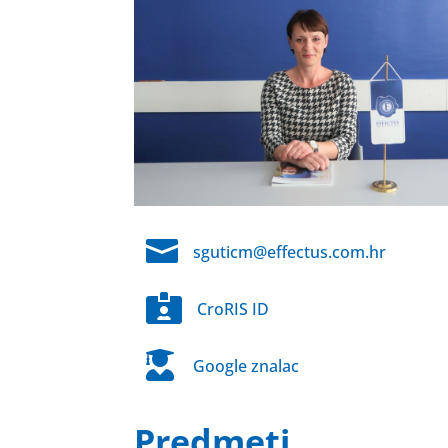

sguticm@effectus.com.hr

CroRIS ID

Google znalac
Predmeti