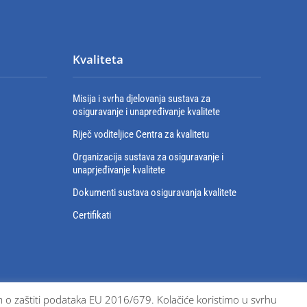
Kvaliteta
Misija i svrha djelovanja sustava za
osiguravanje i unapređivanje kvalitete
Riječ voditeljice Centra za kvalitetu
Organizacija sustava za osiguravanje i
unaprjeđivanje kvalitete
Dokumenti sustava osiguravanja kvalitete
Certifikati
bom o zaštiti podataka EU 2016/679. Kolačiće koristimo u svrhu