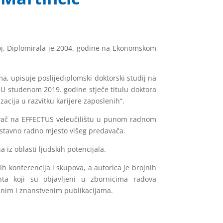
j. Diplomirala je 2004. godine na Ekonomskom
a, upisuje poslijediplomski doktorski studij na
U studenom 2019. godine stječe titulu doktora
acija u razvitku karijere zaposlenih“.
avač na EFFECTUS veleučilištu u punom radnom
stavno radno mjesto višeg predavača.
a iz oblasti ljudskih potencijala.
 konferencija i skupova, a autorica je brojnih
a koji su objavljeni u zbornicima radova
nim i znanstvenim publikacijama.