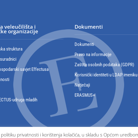
a veleučilišta i
Dokumenti
ke organizacije
Dokumenti
ska struktura
Pravo na informacije
 suradnici
Zaštita osobnih podataka (GDPR)
spodarski savjet Effectusa
Korisnički identiteti u LDAP imeniku
snosti
Natječaji
ERASMUS+
ECTUS-udruga mladih
e politiku privatnosti i korištenja kolačića, u skladu s Općom ured