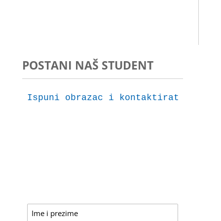
64c374b6-01bc-4463-a1d3-3dfc0e090bdc
POSTANI NAŠ STUDENT
Ispuni obrazac i kontaktirat ćemo t