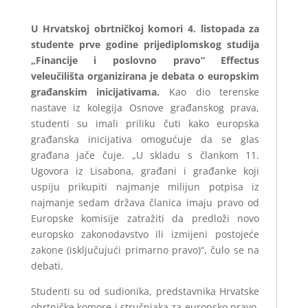
U Hrvatskoj obrtničkoj komori 4. listopada za
studente prve godine prijediplomskog studija
„Financije i poslovno pravo“ Effectus
veleučilišta organizirana je debata o europskim
građanskim inicijativama.
Kao dio terenske
nastave iz kolegija Osnove građanskog prava,
studenti su imali priliku čuti kako europska
građanska inicijativa omogućuje da se glas
građana jače čuje. „U skladu s člankom 11.
Ugovora iz Lisabona, građani i građanke koji
uspiju prikupiti najmanje milijun potpisa iz
najmanje sedam država članica imaju pravo od
Europske komisije zatražiti da predloži novo
europsko zakonodavstvo ili izmijeni postojeće
zakone (isključujući primarno pravo)“, čulo se na
debati.
Studenti su od sudionika, predstavnika Hrvatske
obrtničke komore i stručnjaka za europsko pravo,