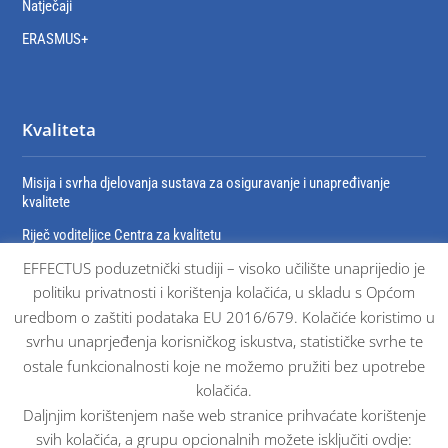
Natječaji
ERASMUS+
Kvaliteta
Misija i svrha djelovanja sustava za osiguravanje i unapređivanje
kvalitete
Riječ voditeljice Centra za kvalitetu
EFFECTUS poduzetnički studiji – visoko učilište unaprijedio je
Organizacija sustava za osiguravanje i unaprjeđivanje kvalitete
politiku privatnosti i korištenja kolačića, u skladu s Općom
Dokumenti sustava osiguravanja kvalitete
uredbom o zaštiti podataka EU 2016/679. Kolačiće koristimo u
Certifikati
svrhu unaprjeđenja korisničkog iskustva, statističke svrhe te
ostale funkcionalnosti koje ne možemo pružiti bez upotrebe
kolačića.
Daljnjim korištenjem naše web stranice prihvaćate korištenje
svih kolačića, a grupu opcionalnih možete isključiti ovdje: