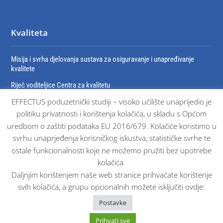
Kvaliteta
Misija i svrha djelovanja sustava za osiguravanje i unapređivanje
kvalitete
Riječ voditeljice Centra za kvalitetu
EFFECTUS poduzetnički studiji – visoko učilište unaprijedio je
Organizacija sustava za osiguravanje i unaprjeđivanje kvalitete
politiku privatnosti i korištenja kolačića, u skladu s Općom
Dokumenti sustava osiguravanja kvalitete
uredbom o zaštiti podataka EU 2016/679. Kolačiće koristimo u
Certifikati
svrhu unaprjeđenja korisničkog iskustva, statističke svrhe te
ostale funkcionalnosti koje ne možemo pružiti bez upotrebe
kolačića.
Daljnjim korištenjem naše web stranice prihvaćate korištenje
svih kolačića, a grupu opcionalnih možete isključiti ovdje:
© Effectus sva prava pridržana 2025. |
Impressum
Postavke
Prihvati sve