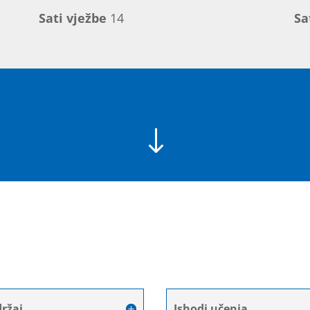
Sati vježbe
14
Sa
"
ržaj
Ishodi učenja