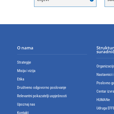
O nama
Struktur
suradnič
Strategije
Organizacij
Misija i vizija
Nastavnici i
Etika
Poslovno go
Društveno odgovorno poslovanje
Centar izvr
Relevantni pokazatelji uspješnosti
HUMANe
Upoznaj nas
Udruga EFF
Kontakt