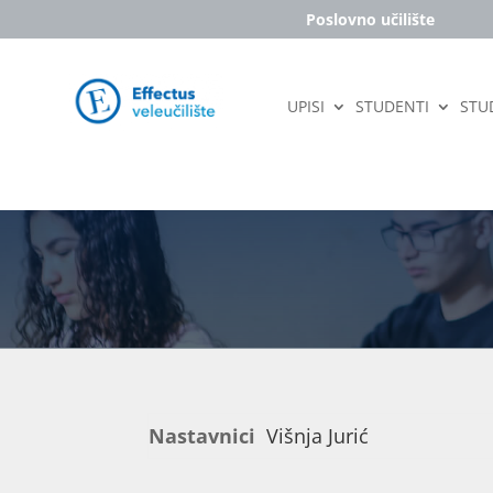
Poslovno učilište
UPISI
STUDENTI
STUD
Nastavnici
Višnja Jurić