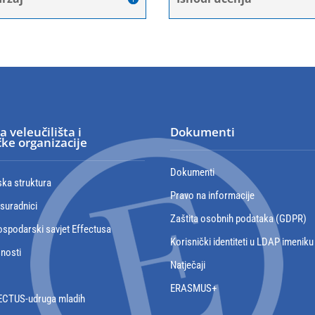
a veleučilišta i
Dokumenti
ke organizacije
Dokumenti
ska struktura
Pravo na informacije
 suradnici
Zaštita osobnih podataka (GDPR)
spodarski savjet Effectusa
Korisnički identiteti u LDAP imeniku
snosti
Natječaji
ERASMUS+
ECTUS-udruga mladih