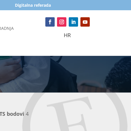
Digitalna referada
RADNJA
HR
TS bodovi
4