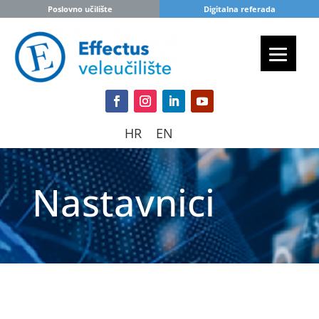
Poslovno učilište
Digitalna referada
HR
EN
Nastavnici