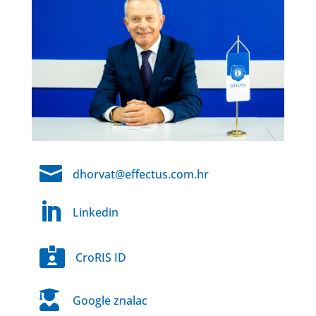

dhorvat@effectus.com.hr

Linkedin

CroRIS ID

Google znalac