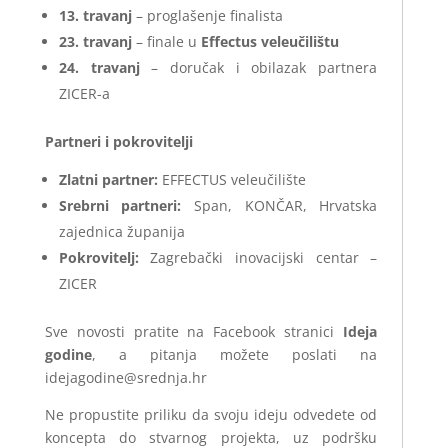
13. travanj
– proglašenje finalista
23. travanj
– finale u
Effectus veleučilištu
24. travanj
– doručak i obilazak partnera
ZICER-a
Partneri i pokrovitelji
Zlatni partner:
EFFECTUS veleučilište
Srebrni partneri:
Span, KONČAR, Hrvatska
zajednica županija
Pokrovitelj:
Zagrebački inovacijski centar –
ZICER
Sve novosti pratite na Facebook stranici
Ideja
godine
, a pitanja možete poslati na
idejagodine@srednja.hr
Ne propustite priliku da svoju ideju odvedete od
koncepta do stvarnog projekta, uz podršku