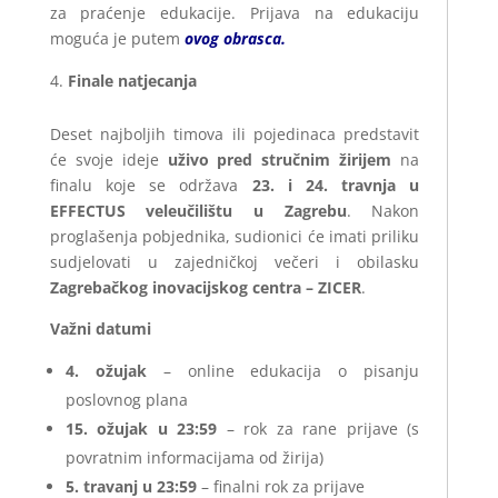
za praćenje edukacije. Prijava na edukaciju
moguća je putem
ovog obrasca.
Finale natjecanja
Deset najboljih timova ili pojedinaca predstavit
će svoje ideje
uživo pred stručnim žirijem
na
finalu koje se održava
23. i 24. travnja u
EFFECTUS veleučilištu u Zagrebu
. Nakon
proglašenja pobjednika, sudionici će imati priliku
sudjelovati u zajedničkoj večeri i obilasku
Zagrebačkog inovacijskog centra – ZICER
.
Važni datumi
4. ožujak
– online edukacija o pisanju
poslovnog plana
15. ožujak u 23:59
– rok za rane prijave (s
povratnim informacijama od žirija)
5. travanj u 23:59
– finalni rok za prijave