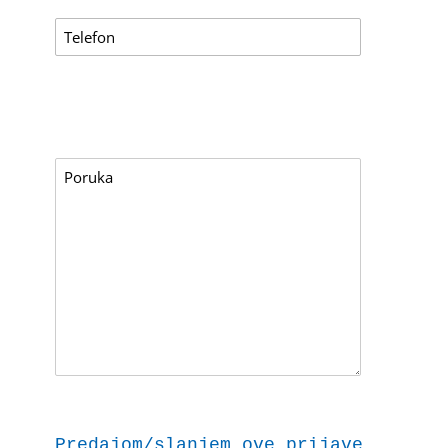
Predajom/slanjem ove prijave dajem 