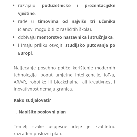
razvijaju
poduzetničke i prezentacijske
vještine
,
rade u
timovima od najviše tri učenika
(članovi mogu biti iz različitih škola),
dobivaju
mentorstvo nastavnika i stručnjaka
,
i imaju priliku osvojiti
studijsko putovanje po
Europi
.
Natjecanje posebno potiče korištenje modernih
tehnologija, poput umjetne inteligencije, IoT-a,
AR/VR, robotike ili blockchaina, ali kreativnost i
inovativnost nemaju granica.
Kako sudjelovati?
Napišite poslovni plan
Temelj svake uspješne ideje je kvalitetno
razrađen poslovni plan.