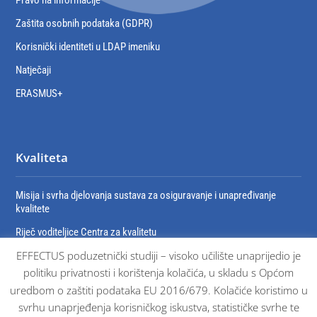
Pravo na informacije
Zaštita osobnih podataka (GDPR)
Korisnički identiteti u LDAP imeniku
Natječaji
ERASMUS+
Kvaliteta
Misija i svrha djelovanja sustava za osiguravanje i unapređivanje
kvalitete
Riječ voditeljice Centra za kvalitetu
EFFECTUS poduzetnički studiji – visoko učilište unaprijedio je
Organizacija sustava za osiguravanje i unaprjeđivanje kvalitete
politiku privatnosti i korištenja kolačića, u skladu s Općom
Dokumenti sustava osiguravanja kvalitete
uredbom o zaštiti podataka EU 2016/679. Kolačiće koristimo u
Certifikati
svrhu unaprjeđenja korisničkog iskustva, statističke svrhe te