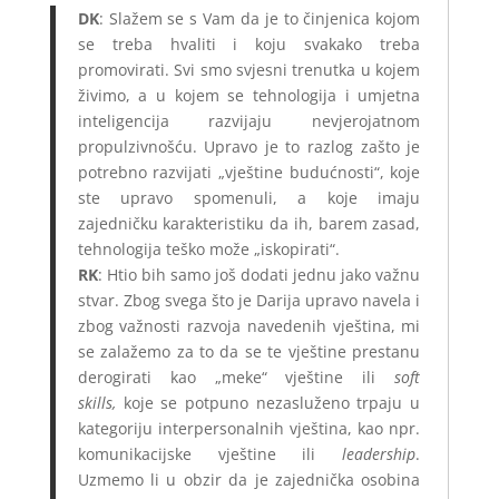
DK
: Slažem se s Vam da je to činjenica kojom
se treba hvaliti i koju svakako treba
promovirati. Svi smo svjesni trenutka u kojem
živimo, a u kojem se tehnologija i umjetna
inteligencija razvijaju nevjerojatnom
propulzivnošću. Upravo je to razlog zašto je
potrebno razvijati „vještine budućnosti“, koje
ste upravo spomenuli, a koje imaju
zajedničku karakteristiku da ih, barem zasad,
tehnologija teško može „iskopirati“.
RK
: Htio bih samo još dodati jednu jako važnu
stvar. Zbog svega što je Darija upravo navela i
zbog važnosti razvoja navedenih vještina, mi
se zalažemo za to da se te vještine prestanu
derogirati kao „meke“ vještine ili
soft
skills,
koje se potpuno nezasluženo trpaju u
kategoriju interpersonalnih vještina, kao npr.
komunikacijske vještine ili
leadership
.
Uzmemo li u obzir da je zajednička osobina