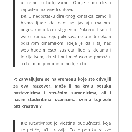
u čemu oskudijevamo. Oboje smo dosta
zaposleni na više frontova.
DK
: U nedostatku direktnog kontakta, zamolili
bismo ljude da nam se javljaju mailom,
odgovaramo kako stignemo. Pokrenuli smo i
web stranicu koju pokušavamo puniti nekom
održivom dinamikom. Ideja je da i taj naš
web bude mjesto „susreta“ ljudi s idejama i
inicijativom, da si i oni međusobno pomažu,
a da im mi ponudimo medij za to.
P: Zahvaljujem se na vremenu koje ste odvojili
za ovaj razgovor. Može li na kraju poruka
nastavnicima i stručnim suradnicima, ali i
našim studentima, učenicima, svima koji žele
biti kreativni?
RK
: Kreativnost je vještina budućnosti, koja
se potiče, uči i razvija. To je poruka za sve