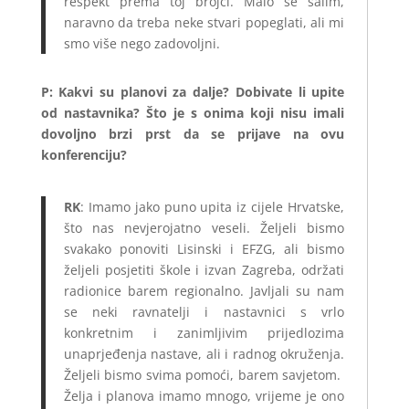
respekt prema toj brojci. Malo se šalim,
naravno da treba neke stvari popeglati, ali mi
smo više nego zadovoljni.
P: Kakvi su planovi za dalje? Dobivate li upite
od nastavnika? Što je s onima koji nisu imali
dovoljno brzi prst da se prijave na ovu
konferenciju?
RK
: Imamo jako puno upita iz cijele Hrvatske,
što nas nevjerojatno veseli. Željeli bismo
svakako ponoviti Lisinski i EFZG, ali bismo
željeli posjetiti škole i izvan Zagreba, održati
radionice barem regionalno. Javljali su nam
se neki ravnatelji i nastavnici s vrlo
konkretnim i zanimljivim prijedlozima
unaprjeđenja nastave, ali i radnog okruženja.
Željeli bismo svima pomoći, barem savjetom.
Želja i planova imamo mnogo, vrijeme je ono