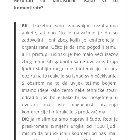
Rezultati su fantastični! Kako vi to
komentirate?
RK
: Izuzetno smo zadovoljni rezultatima
ankete, ali ono što je najvažnije je da su
zadovoljni i oni zbog kojih je konferencija i
organizirana. Očito je da smo pogodili temu,
ali i pristup. Lisinski je bio malo veći izazov
zbog tehničkih gabarita same dvorane, broja
ljudi i slabijih mogućnosti interakcije, ali bez
obzira na to reakcije su iznad svih očekivanja.
S obzirom na to da uvijek težimo boljem,
imamo ideje kako ćemo neke tehničke stvari
odraditi još bolje kako bi svi posjetitelji u
dvorani imali iste mogućnosti praćenja
konferencije i interakcije s predavačima.
DK
: Ja mislim da smo napravili čudo, Robi je
preskroman! (Smijeh) Brojka od 1500 ljudi,
mislim da bi i iskusniji šoumeni od nas imali