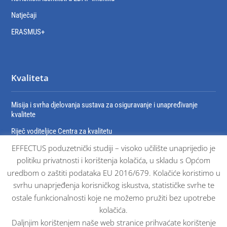
Natječaji
ERASMUS+
Kvaliteta
Misija i svrha djelovanja sustava za osiguravanje i unapređivanje
kvalitete
Riječ voditeljice Centra za kvalitetu
EFFECTUS poduzetnički studiji – visoko učilište unaprijedio je
Organizacija sustava za osiguravanje i unaprjeđivanje kvalitete
politiku privatnosti i korištenja kolačića, u skladu s Općom
Dokumenti sustava osiguravanja kvalitete
uredbom o zaštiti podataka EU 2016/679. Kolačiće koristimo u
Certifikati
svrhu unaprjeđenja korisničkog iskustva, statističke svrhe te
ostale funkcionalnosti koje ne možemo pružiti bez upotrebe
kolačića.
Daljnjim korištenjem naše web stranice prihvaćate korištenje