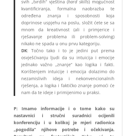
svih „tvrdih“ vještina (
hard skills
) mogućnost
kvantificiranja, formalna naobrazba te
određena znanja i sposobnosti koja
doprinose uspjehu na poslu, složit ćete se sa
mnom da kreativnost (ali i primjerice i
rješavanje problema ili problem-solving)
nikako ne spada u onu prvu kategoriju.
DK
: Točno tako i to je jedini put prema
osvješćivanju ljudi da su intuicija i emocije
jednako važno „znanje“ kao logika i fakti.
Korištenjem intuicije i emocija dolazimo do
nezamislivih ideja i nekonvencionalnih
rješenja, a logika i faktičko znanje pomoći će
nam da te ideje i primijenimo u praksi.
P: Imamo informacije i o tome kako su
nastavnici i stručni suradnici ocijenili
konferenciju i u kolikoj je mjeri radionica
„pogodila“ njihove potrebe i očekivanja.