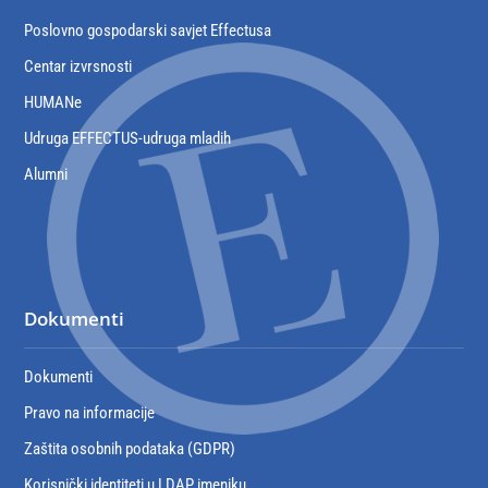
Poslovno gospodarski savjet Effectusa
Centar izvrsnosti
HUMANe
Udruga EFFECTUS-udruga mladih
Alumni
Dokumenti
Dokumenti
Pravo na informacije
Zaštita osobnih podataka (GDPR)
Korisnički identiteti u LDAP imeniku