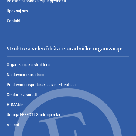
Relevantni pokazatelji uspješnosti
Upoznaj nas
Kontakt
Struktura veleučilišta i suradničke organizacije
Organizacijska struktura
Nastavnici i suradnici
Poslovno gospodarski savjet Effectusa
Centar izvrsnosti
HUMANe
Udruga EFFECTUS-udruga mladih
Alumni