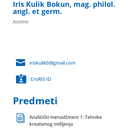
Iris Kulik Bokun, mag. philol.
angl. et germ.
Asistent

iriskulikb@gmail.com

CroRIS ID
Predmeti
i
Analitički menadžment 1: Tehnike
kreativnog mišljenja