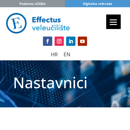
Poslovno učilište
Digitalna referada
HR
EN
Nastavnici