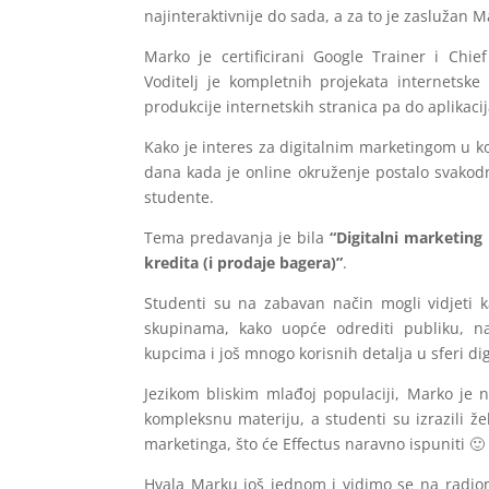
najinteraktivnije do sada, a za to je zaslužan M
Marko je certificirani Google Trainer i Chi
Voditelj je kompletnih projekata internetske
produkcije internetskih stranica pa do aplikac
Kako je interes za digitalnim marketingom u 
dana kada je online okruženje postalo svakodne
studente.
Tema predavanja je bila
“Digitalni marketing
kredita (i prodaje bagera)”
.
Studenti su na zabavan način mogli vidjeti ka
skupinama, kako uopće odrediti publiku, na
kupcima i još mnogo korisnih detalja u sferi di
Jezikom bliskim mlađoj populaciji, Marko je n
kompleksnu materiju, a studenti su izrazili že
marketinga, što će Effectus naravno ispuniti 🙂
Hvala Marku još jednom i vidimo se na radion