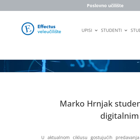
Poslovno učilište
UPISI
STUDENTI
STUD
Marko Hrnjak studen
digitalni
U aktualnom ciklusu gostujućih predavanja