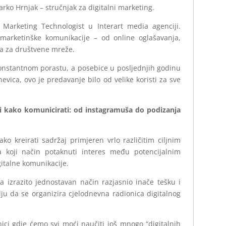
arko Hrnjak – stručnjak za digitalni marketing.
ef Marketing
Technologist
u Interart media agenciji.
 marketinške komunikacije – od online oglašavanja,
ija za društvene mreže.
konstantnom porastu, a posebice u posljednjih godinu
vica, ovo je predavanje bilo od velike koristi za sve
 i kako komunicirati: od instagramuša do podizanja
ko kreirati sadržaj primjeren vrlo različitim ciljnim
 koji način potaknuti interes među potencijalnim
gitalne komunikacije.
a izrazito jednostavan način razjasnio inače tešku i
lju da se organizira cjelodnevna radionica digitalnog
ici gdje ćemo svi moći naučiti još mnogo “digitalnih