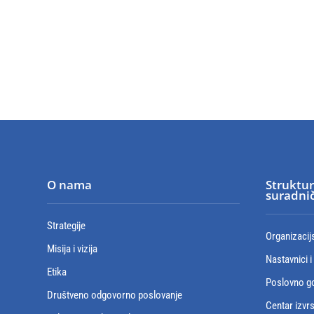
O nama
Struktur
suradnič
Strategije
Organizacij
Misija i vizija
Nastavnici i
Etika
Poslovno go
Društveno odgovorno poslovanje
Centar izvr