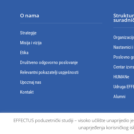
O nama
Struktur
suradnič
Strategije
Organizacij
Misija i vizija
Nastavnici i
Etika
Poslovno go
Društveno odgovorno poslovanje
Centar izvr
Relevantni pokazatelji uspješnosti
HUMANe
Upoznaj nas
Udruga EFF
Kontakt
Alumni
EFFECTUS poduzetnički studiji – visoko učilište unaprijedio j
unaprjeđenja korisničkog isk