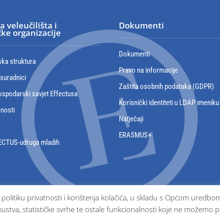
a veleučilišta i
Dokumenti
ke organizacije
Dokumenti
ska struktura
Pravo na informacije
 suradnici
Zaštita osobnih podataka (GDPR)
spodarski savjet Effectusa
Korisnički identiteti u LDAP imeniku
snosti
Natječaji
ERASMUS+
ECTUS-udruga mladih
e politiku privatnosti i korištenja kolačića, u skladu s Općom ured
ustva, statističke svrhe te ostale funkcionalnosti koje ne možemo p