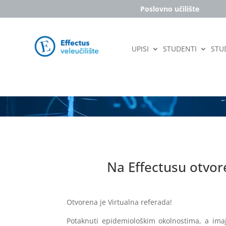
Poslovno učilište
UPISI
STUDENTI
STUD
Na Effectusu otvor
Otvorena je Virtualna referada!
Potaknuti epidemiološkim okolnostima, a imaju