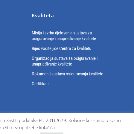
Kvaliteta
Misija i svrha djelovanja sustava za
osiguravanje i unapređivanje kvalitete
Riječ voditeljice Centra za kvalitetu
Organizacija sustava za osiguravanje i
unaprjeđivanje kvalitete
Dokumenti sustava osiguravanja kvalitete
Certifikati
bom o zaštiti podataka EU 2016/679. Kolačiće koristimo u svrhu
ružiti bez upotrebe kolačića.