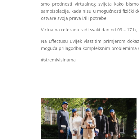
smo prednosti virtualnog svijeta kako bismo 
samoizolacije, kada nisu u mogućnosti fizički d
ostvare svoja prava i/ili potrebe.
Virtualna referada radi svaki dan od 09 – 17 h, n
Na Effectusu uvijek vlastitim primjerom doka
moguća prilagodba kompleksnim problemima s
#stremivisinama