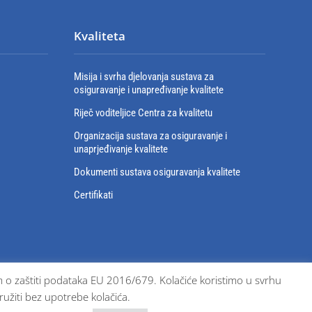
Kvaliteta
Misija i svrha djelovanja sustava za
osiguravanje i unapređivanje kvalitete
Riječ voditeljice Centra za kvalitetu
Organizacija sustava za osiguravanje i
unaprjeđivanje kvalitete
Dokumenti sustava osiguravanja kvalitete
Certifikati
bom o zaštiti podataka EU 2016/679. Kolačiće koristimo u svrhu
ružiti bez upotrebe kolačića.