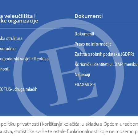
a veleučilišta i
Dokumenti
ke organizacije
Dokumenti
ska struktura
Pravo na informacije
 suradnici
Zaštita osobnih podataka (GDPR)
spodarski savjet Effectusa
Korisnički identiteti u LDAP imeniku
snosti
Natječaji
ERASMUS+
ECTUS-udruga mladih
e politiku privatnosti i korištenja kolačića, u skladu s Općom ured
ustva, statističke svrhe te ostale funkcionalnosti koje ne možemo p