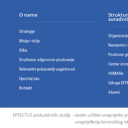
O nama
Struktur
suradnič
Strategije
Organizacij
Misija i vizija
Nastavnici i
Etika
Poslovno go
Društveno odgovorno poslovanje
Centar izvr
Relevantni pokazatelji uspješnosti
HUMANe
Upoznaj nas
Udruga EFF
Kontakt
Alumni
EFFECTUS poduzetnički studiji – visoko učilište unaprijedio j
unaprjeđenja korisničkog isk