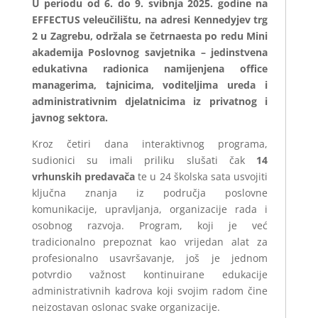
U periodu od 6. do 9. svibnja 2025. godine na
EFFECTUS veleučilištu, na adresi Kennedyjev trg
2 u Zagrebu, održala se četrnaesta po redu Mini
akademija Poslovnog savjetnika – jedinstvena
edukativna radionica namijenjena office
managerima, tajnicima, voditeljima ureda i
administrativnim djelatnicima iz privatnog i
javnog sektora.
Kroz četiri dana interaktivnog programa,
sudionici su imali priliku slušati čak
14
vrhunskih predavača
te u 24 školska sata usvojiti
ključna znanja iz područja poslovne
komunikacije, upravljanja, organizacije rada i
osobnog razvoja. Program, koji je već
tradicionalno prepoznat kao vrijedan alat za
profesionalno usavršavanje, još je jednom
potvrdio važnost kontinuirane edukacije
administrativnih kadrova koji svojim radom čine
neizostavan oslonac svake organizacije.