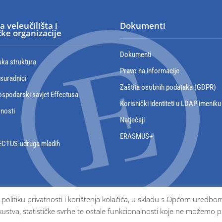
a veleučilišta i
Dokumenti
ke organizacije
Dokumenti
ska struktura
Pravo na informacije
 suradnici
Zaštita osobnih podataka (GDPR)
spodarski savjet Effectusa
Korisnički identiteti u LDAP imeniku
snosti
Natječaji
ERASMUS+
ECTUS-udruga mladih
e politiku privatnosti i korištenja kolačića, u skladu s Općom ured
ustva, statističke svrhe te ostale funkcionalnosti koje ne možemo p