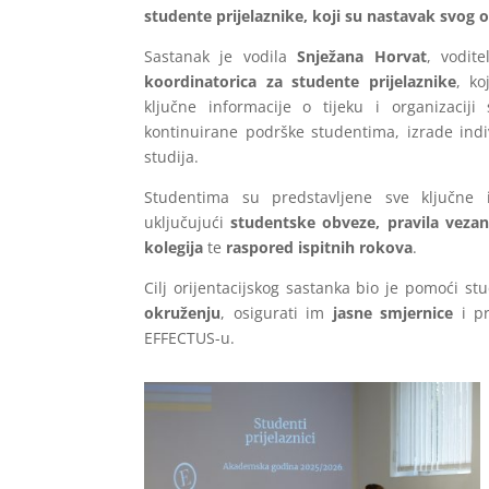
studente prijelaznike, koji su nastavak svog o
Sastanak je vodila
Snježana Horvat
, vodite
koordinatorica za studente prijelaznike
, ko
ključne informacije o tijeku i organizaciji
kontinuirane podrške studentima, izrade indi
studija.
Studentima su predstavljene sve ključne
uključujući
studentske obveze, pravila vezana
kolegija
te
raspored ispitnih rokova
.
Cilj orijentacijskog sastanka bio je pomoći s
okruženju
, osigurati im
jasne smjernice
i pr
EFFECTUS-u.