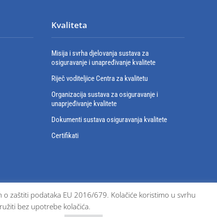
Kvaliteta
Misija i svrha djelovanja sustava za
osiguravanje i unapređivanje kvalitete
Riječ voditeljice Centra za kvalitetu
Organizacija sustava za osiguravanje i
unaprjeđivanje kvalitete
Dokumenti sustava osiguravanja kvalitete
Certifikati
bom o zaštiti podataka EU 2016/679. Kolačiće koristimo u svrhu
ružiti bez upotrebe kolačića.