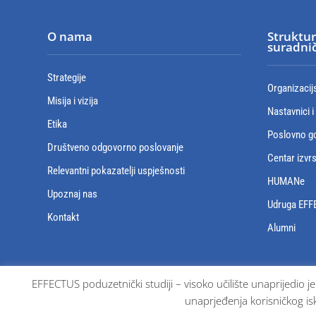
O nama
Struktur
suradnič
Strategije
Organizacij
Misija i vizija
Nastavnici i
Etika
Poslovno go
Društveno odgovorno poslovanje
Centar izvr
Relevantni pokazatelji uspješnosti
HUMANe
Upoznaj nas
Udruga EFF
Kontakt
Alumni
EFFECTUS poduzetnički studiji – visoko učilište unaprijedio j
unaprjeđenja korisničkog isk