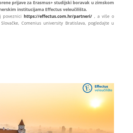
orene prijave za Erasmus+ studijski boravak u zimskom
rskim institucijama Effectus veleučilišta.
j poveznici
https://effectus.com.hr/partneri/
, a više o
z Slovačke, Comenius university Bratislava, pogledajte u