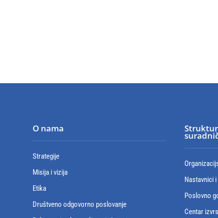
O nama
Struktur
suradnič
Strategije
Organizacij
Misija i vizija
Nastavnici i
Etika
Poslovno go
Društveno odgovorno poslovanje
Centar izvr