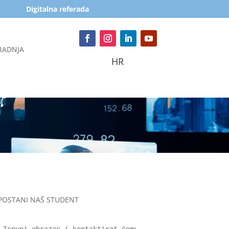
Digitalna referada
RADNJA
HR
POSTANI NAŠ STUDENT