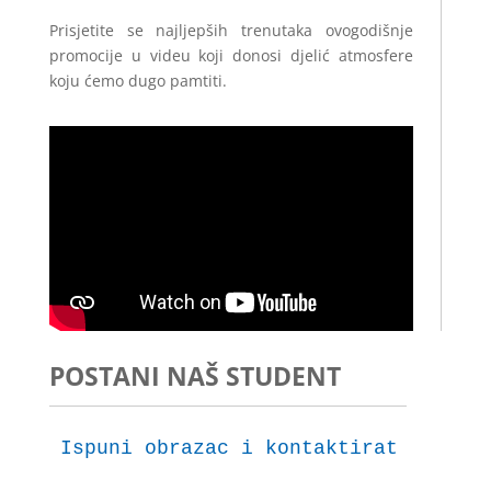
Prisjetite se najljepših trenutaka ovogodišnje
promocije u videu koji donosi djelić atmosfere
koju ćemo dugo pamtiti.
POSTANI NAŠ STUDENT
Ispuni obrazac i kontaktirat ćemo t