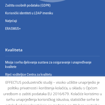
Zaštita osobnih podataka (GDPR)
Korisnički identiteti u LDAP imeniku
Natječaji
ERASMUS+
Kvaliteta
Misija i svrha djelovanja sustava za osiguravanje i unapređivanje
kvalitete
Riječ voditeljice Centra za kvalitetu
EFFECTUS poduzetnički studiji – visoko učilište unaprijedio je
Organizacija sustava za osiguravanje i unaprjeđivanje kvalitete
politiku privatnosti i korištenja kolačića, u skladu s Općom
Dokumenti sustava osiguravanja kvalitete
uredbom o zaštiti podataka EU 2016/679. Kolačiće koristimo u
Certifikati
svrhu unaprjeđenja korisničkog iskustva, statističke svrhe te