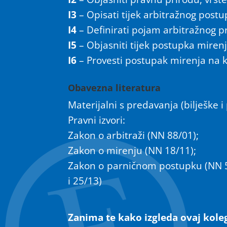
I3
– Opisati tijek arbitražnog post
I4
– Definirati pojam arbitražnog pr
I5
– Objasniti tijek postupka miren
I6
– Provesti postupak mirenja na 
Obavezna literatura
Materijalni s predavanja (bilješke i
Pravni izvori:
Zakon o arbitraži (NN 88/01);
Zakon o mirenju (NN 18/11);
Zakon o parničnom postupku (NN 53/
i 25/13)
Zanima te kako izgleda ovaj koleg