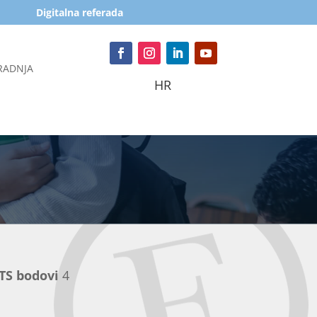
Digitalna referada
RADNJA
HR
TS bodovi
4