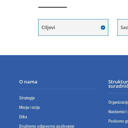
Ciljevi
Sad
O nama
Struktur
suradnič
Strategije
Organizacij
Misija i vizija
Nastavnici i
Etika
Poslovno go
Društveno odgovorno poslovanje