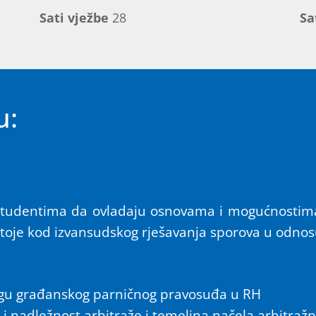
Sati vježbe
28
Sa
u:
 studentima da ovladaju osnovama i mogućnostima
stoje kod izvansudskog rješavanja sporova u odno
logu građanskog parničnog pravosuđa u RH
e i nadležnost arbitraže i temeljna načela arbitra