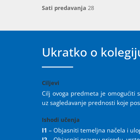
Sati predavanja
28
Ukratko o kolegij
Ciljevi
Cilj ovoga predmeta je omogućiti
uz sagledavanje prednosti koje po
Ishodi učenja
I1
– Objasniti temeljna načela i u
I2
– Objasniti pravnu prirodu, vrst