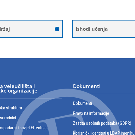
ržaj
Ishodi učenja
a veleučilišta i
Dokumenti
ke organizacije
Dokumenti
ska struktura
Pravo na informacije
 suradnici
Zaštita osobnih podataka (GDPR)
spodarski savjet Effectusa
Korisnički identiteti u LDAP imeniku