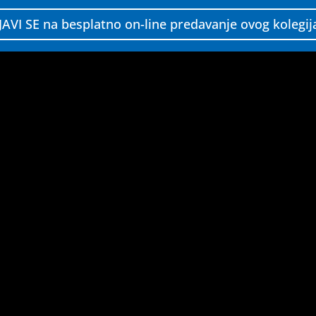
JAVI SE na besplatno on-line predavanje ovog kolegij