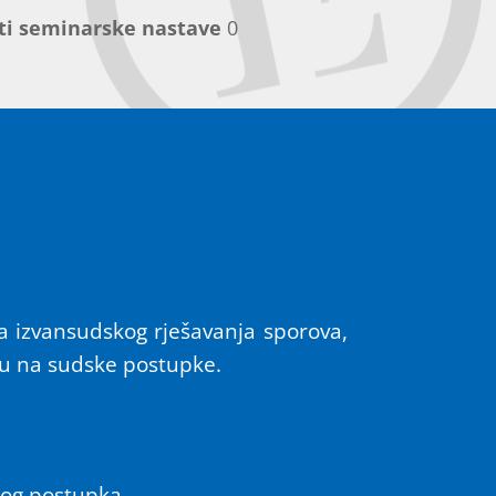
ti seminarske nastave
0
 izvansudskog rješavanja sporova,
su na sudske postupke.
žnog postupka