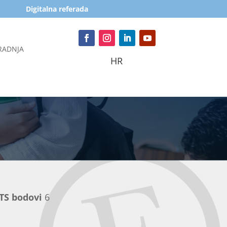
Digitalna referada
RADNJA
HR
TS bodovi
6