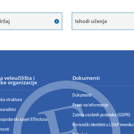
ržaj
Ishodi učenja
a veleučilišta i
Dokumenti
ke organizacije
Dokumenti
ska struktura
Pravo na informacije
 suradnici
Zaštita osobnih podataka (GDPR)
spodarski savjet Effectusa
Korisnički identiteti u LDAP imeniku
snosti