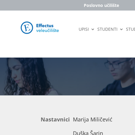
Poslovno učilište
UPISI
STUDENTI
STUD
Nastavnici
Marija Miličević
Duška Šarin