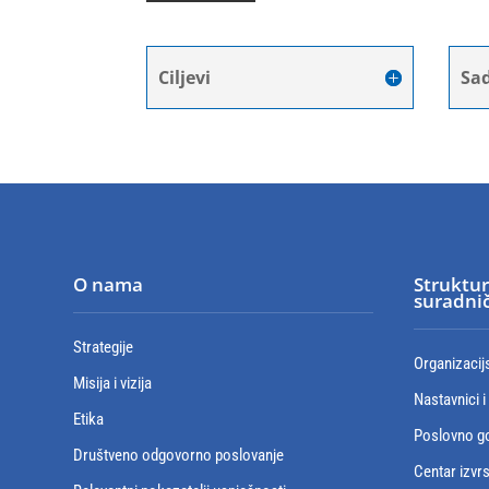
Ciljevi
Sad
O nama
Struktur
suradnič
Strategije
Organizacij
Misija i vizija
Nastavnici i
Etika
Poslovno go
Društveno odgovorno poslovanje
Centar izvr