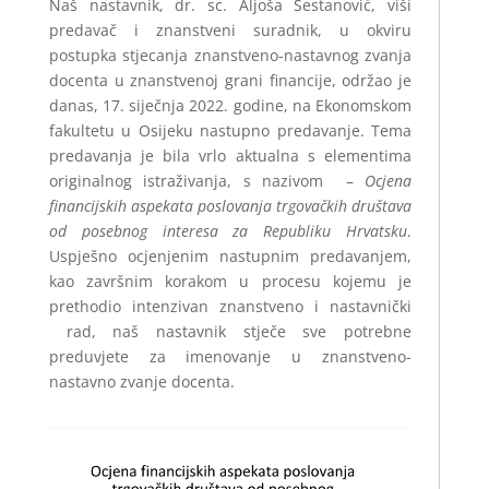
Naš nastavnik, dr. sc. Aljoša Šestanović, viši
predavač i znanstveni suradnik, u okviru
postupka stjecanja znanstveno-nastavnog zvanja
docenta u znanstvenoj grani financije, održao je
danas, 17. siječnja 2022. godine, na Ekonomskom
fakultetu u Osijeku nastupno predavanje. Tema
predavanja je bila vrlo aktualna s elementima
originalnog istraživanja, s nazivom –
Ocjena
financijskih aspekata poslovanja trgovačkih društava
od posebnog interesa za Republiku Hrvatsku
.
Uspješno ocjenjenim nastupnim predavanjem,
kao završnim korakom u procesu kojemu je
prethodio intenzivan znanstveno i nastavnički
rad, naš nastavnik stječe sve potrebne
preduvjete za imenovanje u znanstveno-
nastavno zvanje docenta.