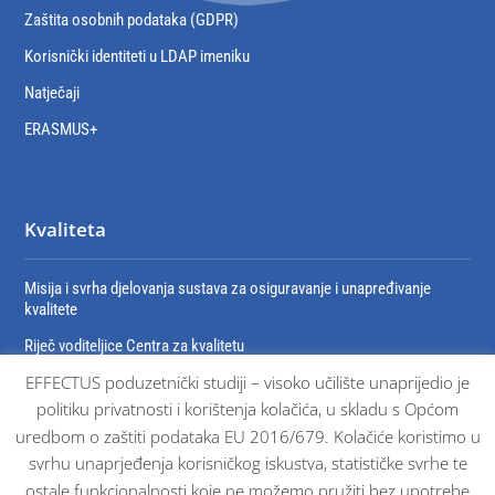
Zaštita osobnih podataka (GDPR)
Korisnički identiteti u LDAP imeniku
Natječaji
ERASMUS+
Kvaliteta
Misija i svrha djelovanja sustava za osiguravanje i unapređivanje
kvalitete
Riječ voditeljice Centra za kvalitetu
EFFECTUS poduzetnički studiji – visoko učilište unaprijedio je
Organizacija sustava za osiguravanje i unaprjeđivanje kvalitete
politiku privatnosti i korištenja kolačića, u skladu s Općom
Dokumenti sustava osiguravanja kvalitete
uredbom o zaštiti podataka EU 2016/679. Kolačiće koristimo u
Certifikati
svrhu unaprjeđenja korisničkog iskustva, statističke svrhe te
ostale funkcionalnosti koje ne možemo pružiti bez upotrebe