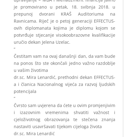
je promovirano u petak, 18. svibnja 2018. u
prepunoj dvorani KRAŠ Auditoriuma na
Ravnicama. Riječ je o petoj generaciji EFFECTUS-
ovih diplomanata kojima je diplomu kojom se
potvrđuje stjecanje visokoobrazovne kvalifikacije
uručio dekan Jelena Uzelac.
“
Čestitam vam na ovaj današnji dan, da vam bude
na ponos što ste okončali jedno važno razdoblje
u vašim životima
dr.sc. Mira Lenardić, prethodni dekan EFFECTUS-
a i članica Nacionalnog vijeća za razvoj ljudskih
potencijala
“
Čvrsto sam uvjerena da ćete u ovim promjenjivim
i izazovnim vremenima shvatiti važnost i
cjeloživotnog obrazovanja te stečena znanja
nastaviti usavršavati tijekom cijeloga života
dr.sc. Mira Lenardić