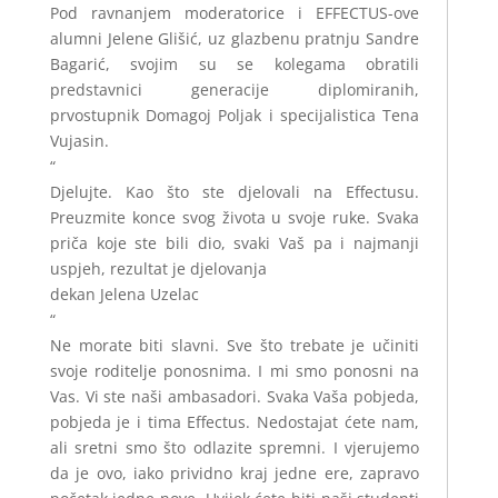
Pod ravnanjem moderatorice i EFFECTUS-ove
alumni Jelene Glišić, uz glazbenu pratnju Sandre
Bagarić, svojim su se kolegama obratili
predstavnici generacije diplomiranih,
prvostupnik Domagoj Poljak i specijalistica Tena
Vujasin.
“
Djelujte. Kao što ste djelovali na Effectusu.
Preuzmite konce svog života u svoje ruke. Svaka
priča koje ste bili dio, svaki Vaš pa i najmanji
uspjeh, rezultat je djelovanja
dekan Jelena Uzelac
“
Ne morate biti slavni. Sve što trebate je učiniti
svoje roditelje ponosnima. I mi smo ponosni na
Vas. Vi ste naši ambasadori. Svaka Vaša pobjeda,
pobjeda je i tima Effectus. Nedostajat ćete nam,
ali sretni smo što odlazite spremni. I vjerujemo
da je ovo, iako prividno kraj jedne ere, zapravo