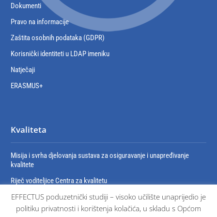
Dokumenti
Pravo na informacije
Zaštita osobnih podataka (GDPR)
Korisnički identiteti u LDAP imeniku
Natječaji
ERASMUS+
Kvaliteta
Misija i svrha djelovanja sustava za osiguravanje i unapređivanje
kvalitete
Riječ voditeljice Centra za kvalitetu
EFFECTUS poduzetnički studiji – visoko učilište unaprijedio je
Organizacija sustava za osiguravanje i unaprjeđivanje kvalitete
politiku privatnosti i korištenja kolačića, u skladu s Općom
Dokumenti sustava osiguravanja kvalitete