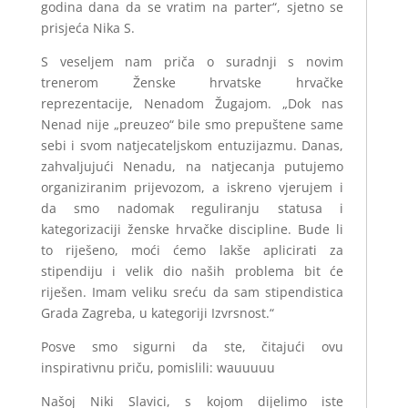
godina dana da se vratim na parter“, sjetno se
prisjeća Nika S.
S veseljem nam priča o suradnji s novim
trenerom Ženske hrvatske hrvačke
reprezentacije, Nenadom Žugajom. „Dok nas
Nenad nije „preuzeo“ bile smo prepuštene same
sebi i svom natjecateljskom entuzijazmu. Danas,
zahvaljujući Nenadu, na natjecanja putujemo
organiziranim prijevozom, a iskreno vjerujem i
da smo nadomak reguliranju statusa i
kategorizaciji ženske hrvačke discipline. Bude li
to riješeno, moći ćemo lakše aplicirati za
stipendiju i velik dio naših problema bit će
riješen. Imam veliku sreću da sam stipendistica
Grada Zagreba, u kategoriji Izvrsnost.“
Posve smo sigurni da ste, čitajući ovu
inspirativnu priču, pomislili: wauuuuu
Našoj Niki Slavici, s kojom dijelimo iste