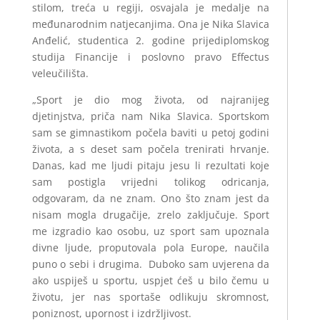
stilom, treća u regiji, osvajala je medalje na
međunarodnim natjecanjima. Ona je Nika Slavica
Anđelić, studentica 2. godine prijediplomskog
studija Financije i poslovno pravo Effectus
veleučilišta.
„Sport je dio mog života, od najranijeg
djetinjstva, priča nam Nika Slavica. Sportskom
sam se gimnastikom počela baviti u petoj godini
života, a s deset sam počela trenirati hrvanje.
Danas, kad me ljudi pitaju jesu li rezultati koje
sam postigla vrijedni tolikog odricanja,
odgovaram, da ne znam. Ono što znam jest da
nisam mogla drugačije, zrelo zaključuje. Sport
me izgradio kao osobu, uz sport sam upoznala
divne ljude, proputovala pola Europe, naučila
puno o sebi i drugima. Duboko sam uvjerena da
ako uspiješ u sportu, uspjet ćeš u bilo čemu u
životu, jer nas sportaše odlikuju skromnost,
poniznost, upornost i izdržljivost.