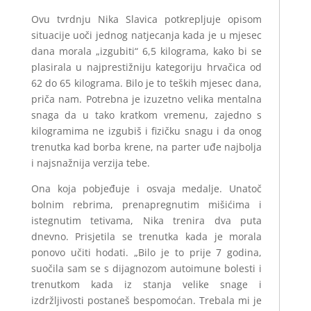
Ovu tvrdnju Nika Slavica potkrepljuje opisom
situacije uoči jednog natjecanja kada je u mjesec
dana morala „izgubiti“ 6,5 kilograma, kako bi se
plasirala u najprestižniju kategoriju hrvačica od
62 do 65 kilograma. Bilo je to teških mjesec dana,
priča nam. Potrebna je izuzetno velika mentalna
snaga da u tako kratkom vremenu, zajedno s
kilogramima ne izgubiš i fizičku snagu i da onog
trenutka kad borba krene, na parter uđe najbolja
i najsnažnija verzija tebe.
Ona koja pobjeđuje i osvaja medalje. Unatoč
bolnim rebrima, prenapregnutim mišićima i
istegnutim tetivama, Nika trenira dva puta
dnevno. Prisjetila se trenutka kada je morala
ponovo učiti hodati. „Bilo je to prije 7 godina,
suočila sam se s dijagnozom autoimune bolesti i
trenutkom kada iz stanja velike snage i
izdržljivosti postaneš bespomoćan. Trebala mi je