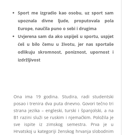
Sport me izgradio kao osobu, uz sport sam
upoznala divne ljude, proputovala pola
Europe, naučila puno o sebi i drugima
Uvjerena sam da ako uspiješ u sportu, uspjet
ćeš u bilo čemu u životu, jer nas sportaše
odlikuju skromnost, poniznost, upornost i
izdržljivost
Ona ima 19 godina. Studira, radi studentski
posao i trenira dva puta dnevno. Govori tečno tri
strana jezika – engleski, turski i španjolski, a na
B1 razini služi se ruskim i njemačkim. Položila je
sve ispite iz zimskog semestra. Prva je u
Hrvatskoj u kategoriji ženskog hrvanja slobodnim