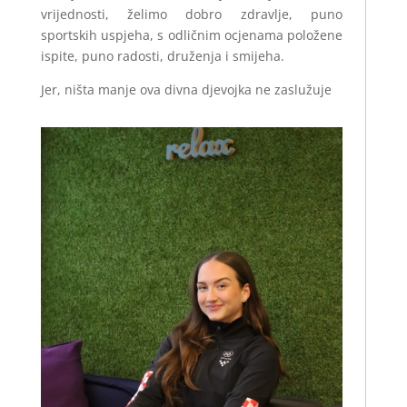
vrijednosti, želimo dobro zdravlje, puno
sportskih uspjeha, s odličnim ocjenama položene
ispite, puno radosti, druženja i smijeha.
Jer, ništa manje ova divna djevojka ne zaslužuje