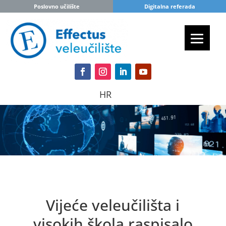
Poslovno učilište
Digitalna referada
HR
Vijeće veleučilišta i
visokih škola raspisalo