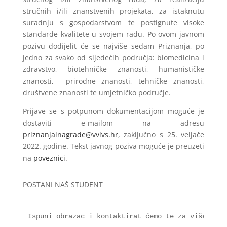
stručnih i/ili znanstvenih projekata, za istaknutu
suradnju s gospodarstvom te postignute visoke
standarde kvalitete u svojem radu. Po ovom javnom
pozivu dodijelit će se najviše sedam Priznanja, po
jedno za svako od sljedećih područja: biomedicina i
zdravstvo, biotehničke znanosti, humanističke
znanosti,
prirodne znanosti, tehničke znanosti,
društvene znanosti te umjetničko područje.
Prijave se s potpunom dokumentacijom moguće je
dostaviti e-mailom na adresu
priznanjainagrade@vvivs.hr
, zaključno s 25. veljače
2022. godine. Tekst javnog poziva moguće je preuzeti
na
poveznici
.
POSTANI NAŠ STUDENT
Ispuni obrazac i kontaktirat ćemo te za više info