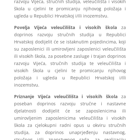
razvoju Vijeća, stručnih studija, veleučilišta i visokih
škola u cjelini te promicanju njihovog položaja i
ugleda u Republici Hrvatskoj i/ili inozemstvu.
Povelja Vijeća veleučilišta i visokih škola
za
doprinos razvoju stručnih studija u Republici
Hrvatskoj dodijelit će se istaknutim pojedincima, koji
su zaposlenici ili umirovljeni zaposlenici veleučilišta
ili visokih škola, za posebne zasluge i trajan doprinos
razvoju Vijeća, stručnih studija te veleučilišta i
visokih škola u cjelini te promicanju njihovog
položaja i ugleda u Republici Hrvatskoj i/ili
inozemstvu.
Priznanje Vijeća veleučilišta i visokih škola
za
poseban doprinos razvoju stručne i nastavne
djelatnosti dodijelit će se zaposlenicima ili
umirovljenim zaposlenicima veleučilišta i visokih
škola za cjelokupni radni opus u okviru stručnih
studija, za doprinos unaprjeđenju nastavnog,
stručnog i/ili znanstvenog rada, za realizaciju