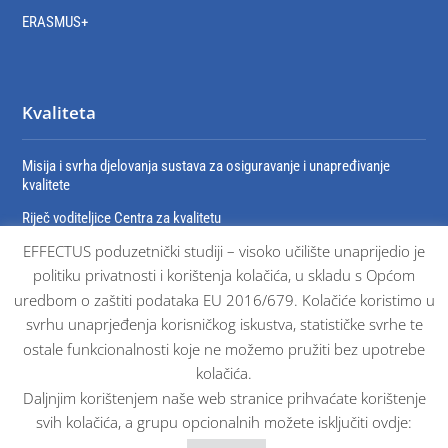
ERASMUS+
Kvaliteta
Misija i svrha djelovanja sustava za osiguravanje i unapređivanje
kvalitete
Riječ voditeljice Centra za kvalitetu
EFFECTUS poduzetnički studiji – visoko učilište unaprijedio je
Organizacija sustava za osiguravanje i unaprjeđivanje kvalitete
politiku privatnosti i korištenja kolačića, u skladu s Općom
Dokumenti sustava osiguravanja kvalitete
uredbom o zaštiti podataka EU 2016/679. Kolačiće koristimo u
Certifikati
svrhu unaprjeđenja korisničkog iskustva, statističke svrhe te
ostale funkcionalnosti koje ne možemo pružiti bez upotrebe
kolačića.
Daljnjim korištenjem naše web stranice prihvaćate korištenje
svih kolačića, a grupu opcionalnih možete isključiti ovdje: