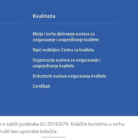
Kvaliteta
Misija i svrha djelovanja sustava za
osiguravanje i unapređivanje kvalitete
Riječ voditeljice Centra za kvalitetu
Organizacija sustava za osiguravanje i
unaprjeđivanje kvalitete
Dokumenti sustava osiguravanja kvalitete
Certifikati
bom o zaštiti podataka EU 2016/679. Kolačiće koristimo u svrhu
ružiti bez upotrebe kolačića.