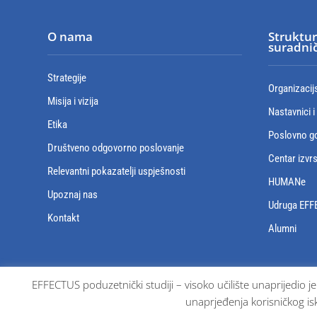
O nama
Struktur
suradnič
Strategije
Organizacij
Misija i vizija
Nastavnici i
Etika
Poslovno go
Društveno odgovorno poslovanje
Centar izvr
Relevantni pokazatelji uspješnosti
HUMANe
Upoznaj nas
Udruga EFF
Kontakt
Alumni
EFFECTUS poduzetnički studiji – visoko učilište unaprijedio j
unaprjeđenja korisničkog isk