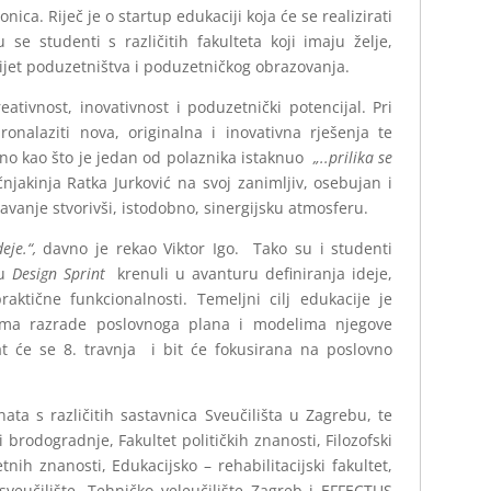
ica. Riječ je o startup edukaciji koja će se realizirati
e studenti s različitih fakulteta koji imaju želje,
 svijet poduzetništva i poduzetničkog obrazovanja.
ativnost, inovativnost i poduzetnički potencijal. Pri
nalaziti nova, originalna i inovativna rješenja te
sno kao što je jedan od polaznika istaknuo
„..prilika se
čnjakinja Ratka Jurković na svoj zanimljiv, osebujan i
nje stvorivši, istodobno, sinergijsku atmosferu.
eje.“,
davno je rekao Viktor Igo. Tako su i studenti
ju
Design Sprint
krenuli u avanturu definiranja ideje,
aktične funkcionalnosti. Temeljni cilj edukacije je
ima razrade poslovnoga plana i modelima njegove
žat će se 8. travnja i bit će fokusirana na poslovno
ta s različitih sastavnica Sveučilišta u Zagrebu, te
 i brodogradnje, Fakultet političkih znanosti, Filozofski
tnih znanosti, Edukacijsko – rehabilitacijski fakultet,
 sveučilište, Tehničko veleučilište Zagreb i EFFECTUS