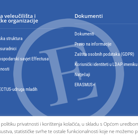
a veleučilišta i
Dokumenti
ke organizacije
Dokumenti
ska struktura
Pravo na informacije
 suradnici
Zaštita osobnih podataka (GDPR)
spodarski savjet Effectusa
Korisnički identiteti u LDAP imeniku
snosti
Natječaji
ERASMUS+
ECTUS-udruga mladih
e politiku privatnosti i korištenja kolačića, u skladu s Općom ured
ustva, statističke svrhe te ostale funkcionalnosti koje ne možemo p