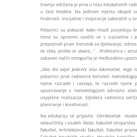
travnja održana je prva u nizu edukativnih radion
u šest modela. Na jednom mjestu okupili su s
hrabrosti, inicijative i inspiracije zakoračiti u
Polaznici su pokazali kako mladi posjeduju kre
tome su spremni suočiti se s izazovima i pro
prepoznati pravi trenutak za djelovanje, odno
ne čeka, prilika se stvara…“
. Profesorica i stru
zabavan način omogućila je međusobno upoznava
„Ono što svijet pokreće nisu lokomotive, nego id
polaznici prve radionice koristeći metodologi
njene razrade i razvoja, te razrade njene pr
upoznavanje s metodologijom odnosno alat
uspješne realizacije. Sljedeća radionica odr
planiranje i kreativnost.
Na edukaciju se prijavilo četrdesetak studena
veleučilišta i visokih škola: Fakultet strojarstva
fakultet, Arhitektonski fakultet, Fakultet prome
Fakultet hrvatskih studija, Hrvatsko katoličko