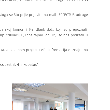
stoga se što prije prijavite na mail EFFECTUS udruge
arskoj komori i KentBank d.d., koji su prepoznali
tup edukaciju „Lansirajmo ideju!“, te nas podržali u
slika, a o samom projektu više informacija doznajte na
poduzetnicki-inkubator/