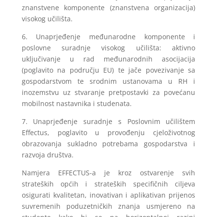
znanstvene komponente (znanstvena organizacija)
visokog učilišta.
6. Unaprjeđenje međunarodne komponente i
poslovne suradnje visokog učilišta: aktivno
uključivanje u rad međunarodnih asocijacija
(poglavito na području EU) te jače povezivanje sa
gospodarstvom te srodnim ustanovama u RH i
inozemstvu uz stvaranje pretpostavki za povećanu
mobilnost nastavnika i studenata.
7. Unaprjeđenje suradnje s Poslovnim učilištem
Effectus, poglavito u provođenju cjeloživotnog
obrazovanja sukladno potrebama gospodarstva i
razvoja društva.
Namjera EFFECTUS-a je kroz ostvarenje svih
strateških općih i strateških specifičnih ciljeva
osigurati kvalitetan, inovativan i aplikativan prijenos
suvremenih poduzetničkih znanja usmjereno na