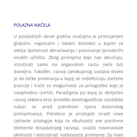
POLAZNA NAČELA
U posljednjih deset godina značajno je promijenjen
globalni, regionalni i lokalni kontekst u kojem se
odvija djelatnost obrazovanja i poslovanje (privatnih)
visokih učilišta. Zbog promjena koje nas okružuju,
inzistirati samo na organskom rastu neće biti
dovoljno. Također, razvoj cjelokupnog sustava doveo
je do točke previranja u kojoj se redefiniraju stečene
pozicije i traže se mogućnosti za prilagodbe koje je
neophodno izvršiti. Paradigma po kojoj je obilježen
razvoj sektora kroz proteklo desetogodišnje razdoblje
nalazi se pred potrebom njena dubinskog
preispitivanja. Potrebno je pristupiti izradi nove
cjelovite strategije koja će obuhvatiti sve pozitivne
elemente dosadašnjeg razvoja, uvažiti novonastale
okolnosti i anticipirati nadolazeće promjene. Za novo