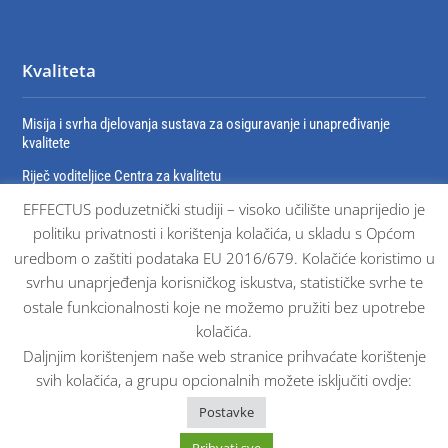
Kvaliteta
Misija i svrha djelovanja sustava za osiguravanje i unapređivanje
kvalitete
Riječ voditeljice Centra za kvalitetu
EFFECTUS poduzetnički studiji – visoko učilište unaprijedio je
Organizacija sustava za osiguravanje i unaprjeđivanje kvalitete
politiku privatnosti i korištenja kolačića, u skladu s Općom
Dokumenti sustava osiguravanja kvalitete
uredbom o zaštiti podataka EU 2016/679. Kolačiće koristimo u
Certifikati
svrhu unaprjeđenja korisničkog iskustva, statističke svrhe te
ostale funkcionalnosti koje ne možemo pružiti bez upotrebe
kolačića.
Daljnjim korištenjem naše web stranice prihvaćate korištenje
svih kolačića, a grupu opcionalnih možete isključiti ovdje:
© Effectus sva prava pridržana 2025. |
Impressum
Postavke