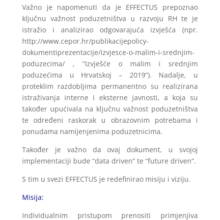
Važno je napomenuti da je EFFECTUS prepoznao
ključnu važnost poduzetništva u razvoju RH te je
istražio i analizirao odgovarajuća izvješća (npr.
http://www.cepor.hr/publikacijepolicy-
dokumentiprezentacije/izvjesce-o-malim-i-srednjim-
poduzecima/ , “Izvješće o malim i srednjim
poduzećima u Hrvatskoj – 2019”). Nadalje, u
proteklim razdobljima permanentno su realizirana
istraživanja interne i eksterne javnosti, a koja su
također upućivala na ključnu važnost poduzetništva
te određeni raskorak u obrazovnim potrebama i
ponudama namijenjenima poduzetnicima.
Također je važno da ovaj dokument, u svojoj
implementaciji bude “data driven” te “future driven”.
S tim u svezi EFFECTUS je redefinirao misiju i viziju.
Misija:
Individualnim pristupom prenositi primjenjiva