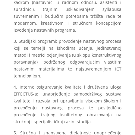
kadrom (nastavnici u radnom odnosu, asistenti i
suradnici), trajnim usklađivanjem syllabusa
suvremenim i budućim potrebama tržišta rada te
modernom, kreativnom i stručnom koncepcijom
izvođenja nastavnih programa.
3. Studijski programi: provođenje nastavnog procesa
koji se temelji na ishodima učenja, jedinstvenoj
metodi i metrici ocjenjivanja (u sklopu konstruktivnog
poravnanja), podržanog odgovarajućim vlastitim
nastavnim materijalima te najsuvremenijom ICT
tehnologijom.
4. Interno osiguravanje kvalitete i društvena uloga
EFFECTUS-a: unaprjeđenje samoodrživog sustava
kvalitete i razvoja pri upravljanju visokom školom i
provođenju nastavnog procesa te posljedično
provođenje trajnog kvalitetnog obrazovanja na
stručnoj i specijalističkoj razini studija.
5. Stručna i znanstvena djelatnost: unaprjeđenje