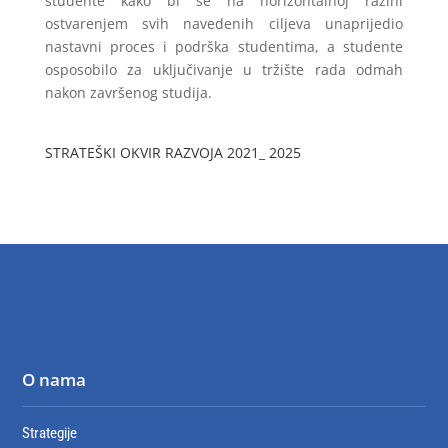
studente kako bi se na horizontalnoj razini
ostvarenjem svih navedenih ciljeva unaprijedio
nastavni proces i podrška studentima, a studente
osposobilo za uključivanje u tržište rada odmah
nakon završenog studija.
STRATEŠKI OKVIR RAZVOJA 2021_ 2025
O nama
Strategije