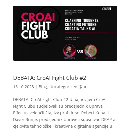
DEBATA: CroAI Fight Club #2
16.10.2023
|
Blog
,
Uncategorized @hr
DEBATA: CroAI Fight Club #2 U najnovijem CroAI
Fight Clubu sudjelovali su predsjednik Uprave
Effectus veleučilišta, izv.prof.dr.sc. Robert Kopal i
Davor Runje, predsjednik Uprave i suosnivač DRAP-a,
cjelovite tehnološke i kreativne digitalne agencije u