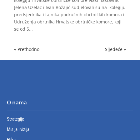
kolegiju Hrvatske obrtničke komore Naši nastavnici
Jelena Uzelac i Ivan Božajić sudjelovali su na kolegiju
predsjednika i tajnika područnih obrtničkih komora i
Udruženja obrtnika Hrvatske obrtničke komore, koji
se od 5...
« Prethodno
Sljedeće »
O nama
Strategije
Misija i vizija
Etika