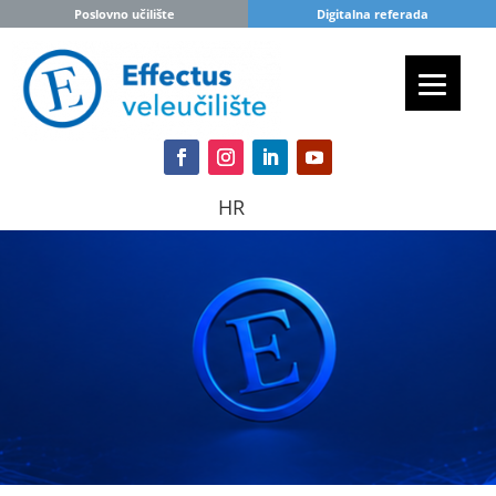
Poslovno učilište
Digitalna referada
HR