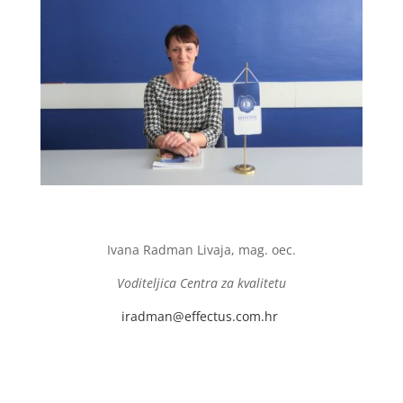
Ivana Radman Livaja, mag. oec.
Voditeljica Centra za kvalitetu
iradman@effectus.com.hr