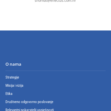
shorvat@effectus.com.hr
O nama
Strategije
Misija i vizija
Etika
Društveno odgovorno poslovanje
Relevantni pokazatelji uspješnosti