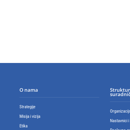
O nama
Struktur
suradnič
Strategije
Organizacij
Misija i vizija
Nastavnici i
Etika