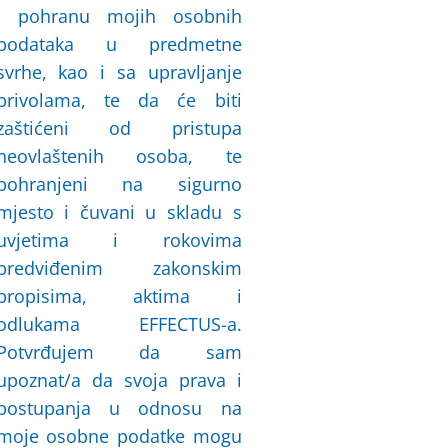
i pohranu mojih osobnih
podataka u predmetne
svrhe, kao i sa upravljanje
privolama, te da će biti
zaštićeni od pristupa
neovlaštenih osoba, te
pohranjeni na sigurno
mjesto i čuvani u skladu s
uvjetima i rokovima
predviđenim zakonskim
propisima, aktima i
odlukama EFFECTUS-a.
Potvrđujem da sam
upoznat/a da svoja prava i
postupanja u odnosu na
moje osobne podatke mogu