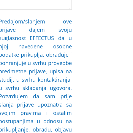
Predajom/slanjem ove
prijave dajem svoju
suglasnost EFFECTUS da u
njoj navedene osobne
podatke prikuplja, obrađuje i
pohranjuje u svrhu provedbe
predmetne prijave, upisa na
studij, u svrhu kontaktiranja,
u svrhu sklapanja ugovora.
Potvrđujem da sam prije
slanja prijave upoznat/a sa
svojim pravima i ostalim
postupanjima u odnosu na
prikupljanje, obradu, objavu