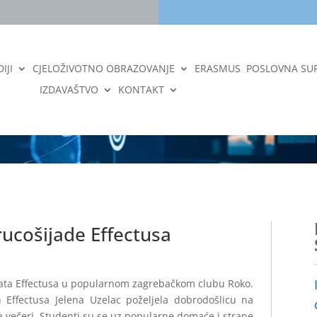
IJI
CJELOŽIVOTNO OBRAZOVANJE
ERASMUS
POSLOVNA SU
IZDAVAŠTVO
KONTAKT
rucošijade Effectusa
enata Effectusa u popularnom zagrebačkom clubu Roko.
Effectusa Jelena Uzelac poželjela dobrodošlicu na
a večeri. Studenti su se uz popularne domaće i strane