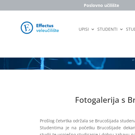
Poslovno učilište
UPISI
STUDENTI
STUD
Fotogalerija s B
Prošlog četvrtka održala se Brucošijada stud
Studentima je na početku Brucošijade dekan 
studij te uspješno studiranje i dobru zabavu n